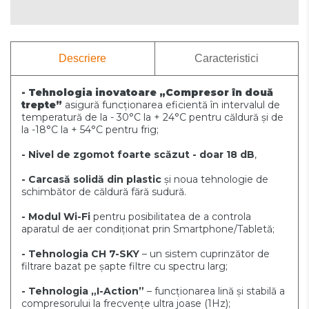
Descriere
Caracteristici
- Tehnologia inovatoare „Compresor în două
trepte”
asigură funcționarea eficientă în intervalul de
temperatură de la - 30°C la + 24°C pentru căldură și de
la -18°C la + 54°C pentru frig;
- Nivel de zgomot foarte scăzut - doar 18 dB
,
- Сarcasă solidă din plastic
și noua tehnologie de
schimbător de căldură fără sudură.
- Modul Wi-Fi
pentru posibilitatea de a controla
aparatul de aer condiționat prin Smartphone/Tabletă;
- Tehnologia CH 7-SKY
– un sistem cuprinzător de
filtrare bazat pe șapte filtre cu spectru larg;
- Tehnologia „I-Action”
– funcționarea lină și stabilă a
compresorului la frecvențe ultra joase (1Hz);