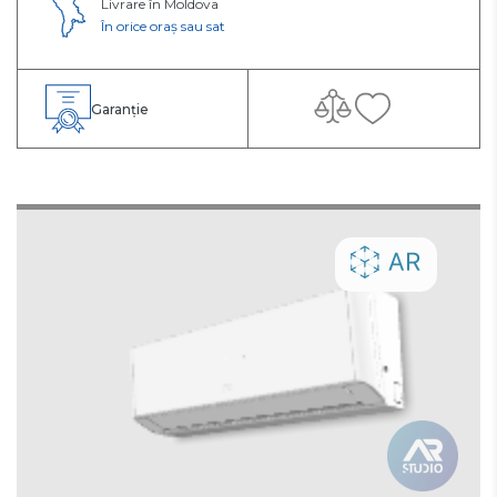
Livrare în Moldova
În orice oraș sau sat
Garanție