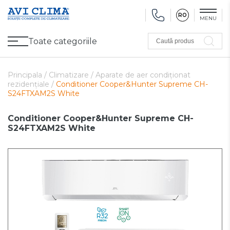
RO
MENU
Toate categoriile
Caută produs
Promoții
Climatizare
Ventilare
Pompe de căldură, Ventiloconvectoare
Utilaj frigorific
Sănătate și Confort
Utilaj de încălzire
Refurbished
Principala /
Climatizare /
Aparate de aer condiționat
rezidențiale /
Conditioner Cooper&Hunter Supreme CH-
S24FTXAM2S White
Conditioner Cooper&Hunter Supreme CH-
S24FTXAM2S White