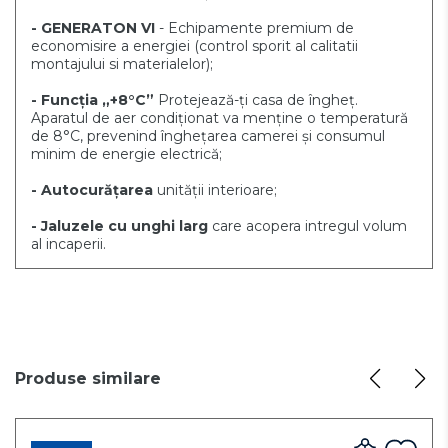
- GENERATON VI
- Echipamente premium de
economisire a energiei (control sporit al calitatii
montajului si materialelor);
- Funcția „+8°C”
Protejează-ți casa de îngheț.
Aparatul de aer condiționat va menține o temperatură
de 8°C, prevenind înghețarea camerei și consumul
minim de energie electrică;
- Autocurățarea
unității interioare;
- Jaluzele cu unghi larg
care acopera intregul volum
al incaperii.
Produse similare