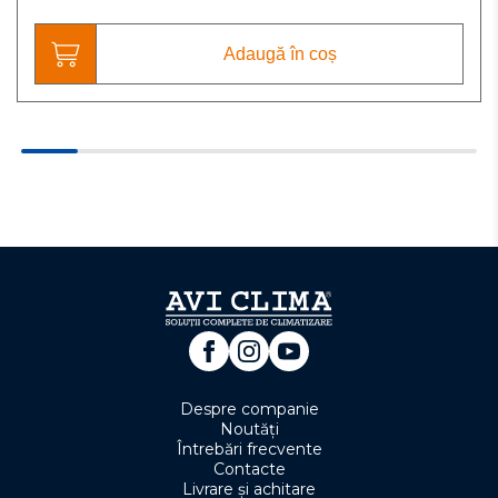
Adaugă în coș
Despre companie
Noutăți
Întrebări frecvente
Contacte
Livrare și achitare