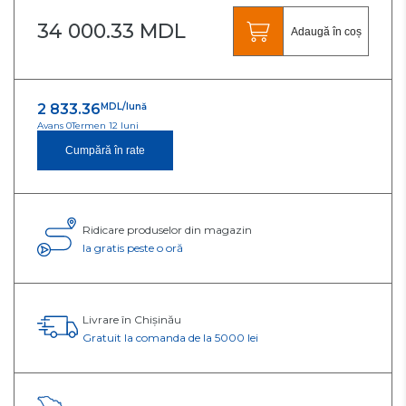
34 000.33 MDL
Adaugă în coș
2 833.36
MDL/lună
Avans 0
Termen 12 luni
Cumpără în rate
Ridicare produselor din magazin
Ia gratis peste o oră
Livrare în Chișinău
Gratuit la comanda de la 5000 lei