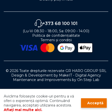
+373 68 100 101
(Lu-Vi 08:30 - 18:00, Sa: 09:00 - 14:00)
Politica de confidențialitate
Termeni și condiții
© 2026 Toate drepturile rezervate GR HARO GROUP SRL
Design & Development by MakeIT - Digital Agency
Maintenance and Improvements by On Step Lab
0
Aviclima folosește cookie-uri pentru a vă
0
0
oferi o experiență optimă. Continuând
Acceptă
navigarea, acceptați utilizarea acestora.
Aflați mai multe aici.