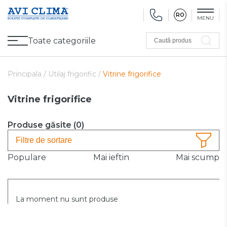
RO
MENU
Toate categoriile
Caută produs
Promoții
Climatizare
Ventilare
Pompe de căldură, Ventiloconvectoare
Utilaj frigorific
Sănătate și Confort
Utilaj de încălzire
Refurbished
Principala /
Utilaj frigorific /
Vitrine frigorifice
Vitrine frigorifice
Produse găsite (
0
)
Filtre de sortare
Populare
Mai ieftin
Mai scump
La moment nu sunt produse