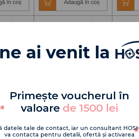
ă în coș
Adaugă în coș
La comanda
La comanda
ne ai venit la
Primește voucherul în
valoare
de 1500 lei
ă datele tale de contact, iar un consultant HOSH
apa
Cooler pentru apa
Cooler p
va contacta pentru detalii, ofertă și activarea
 CH-