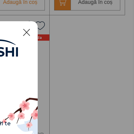
Adaugă în coș
Adaugă în coș
La comanda
I te
entru apa