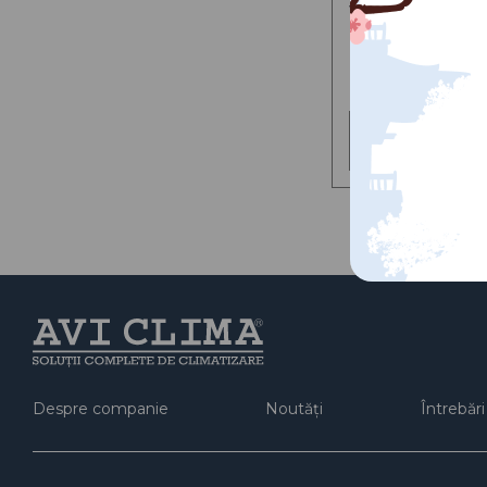
V128En
1 858.99 MDL
Adaug
Despre companie
Noutăți
Întrebăr