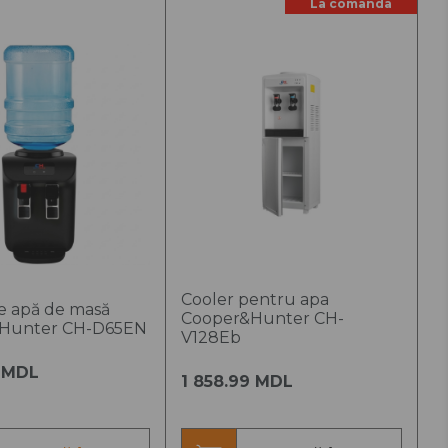
La comanda
Categoria C
Refacere completă a
circuitului frigorific.
Reparație complexă
Cooler pentru apa
e apă de masă
Cooper&Hunter CH-
Hunter CH-D65EN
V128Eb
0 MDL
1 858.99 MDL