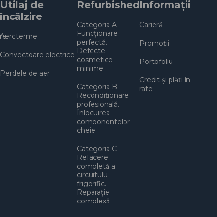
Utilaj de
Refurbished
Informații
încălzire
Categoria A
Carieră
Funcționare
re
Aeroterme
perfectă.
Promoții
Defecte
Convectoare electrice
cosmetice
Portofoliu
minime
Perdele de aer
Credit și plăți în
Categoria B
rate
Recondiționare
profesională.
Înlocuirea
componentelor
cheie
Categoria C
Refacere
completă a
circuitului
frigorific.
Reparație
complexă