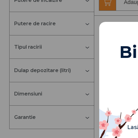
Putere de incalzire
Adaug
Putere de racire
Bi
Tipul racirii
Dulap depozitare (litri)
Dimensiuni
Garantie
Las
Cooler pentru 
Cooper&Hunter