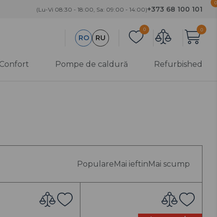
0
+373 68 100 101
(Lu-Vi 08:30 - 18:00, Sa: 09:00 - 14:00)
0
0
RO
RU
 Confort
Pompe de caldură
Refurbished
 și
Utilaj de
Refurbished
încălzire
are
Aeroterme
Categoria A
Funcționare
Convectoare
perfectă.
e aer
electrice
Defecte cosmetice
minime
 de
Perdele de aer
Categoria B
Populare
Mai ieftin
Mai scump
Recondiționare
apă
profesională.
Înlocuirea
componentelor
cheie