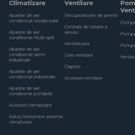
Climatizare
Ventilare
Pomp
Vent
Aparate de aer
Recuperatoare de perete
condiționat rezidențiale
Pompe 
Centrale de tratare a
Aparate de aer
aerului
Pompe 
conditionat Multi-split
Ventilatoare
Pompe 
Aparate de aer
condiționat semi-
Grile ventilare
Ventil
industriale
Clapete
Aparate de aer
condiționat industriale
Accesorii ventilare
Aparate de aer
condiționat portabile
Accesorii climatizare
Soluţii întreţinere sisteme
climatizare