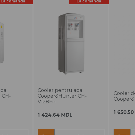
La comanda
La comanda
ntiloconvectoare
p pardoseală-tavan
ntiloconvectoare
p consolă
ntiloconvectoare
 perete
ntiloconvectoare
p casetă
apa
Cooler pentru apa
Cooler d
 CH-
Cooper&Hunter CH-
Cooper&
V128Fn
1 650.5
1 424.64 MDL