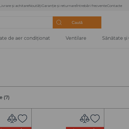
Livrare și achitare
Noutăți
Garanție și returnare
Întrebări frecvente
Contacte
Caută
ate de aer condiționat
Ventilare
Sănătate și
ompe de căldură,
Sănătate
Utilaj frigorific
entiloconvectoare
Confort
)
de caldură tip
Vitrine frigorifice
Dezumidificato
de aer
Unități de
de caldură tip
condensare
Purificatoare d
loc
Vaporizatoare
Umidificatoare
de căldură
aer
e (
7
)
Uși frigorifice
 piscine
Dozatoare de 
(Coolere)
oconvectoare
ntiloconvectoare
p canal