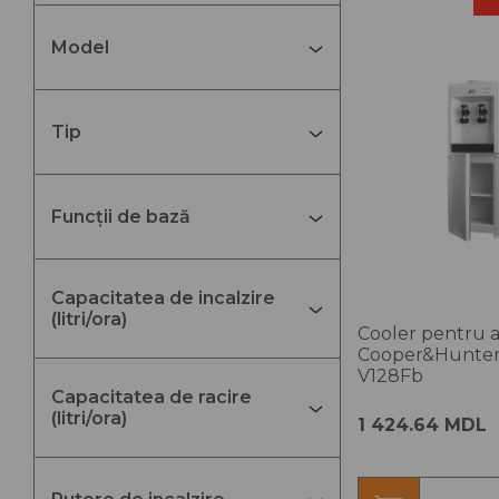
Aparate de aer
Ve
condiționat portabile
ti
Model
Accesorii climatizare
Ve
ti
Soluţii întreţinere
Tip
sisteme climatizare
Ve
de
Ve
ti
Funcții de bază
Capacitatea de incalzire
(litri/ora)
Cooler pentru 
Cooper&Hunter
V128Fb
Capacitatea de racire
(litri/ora)
1 424.64 MDL