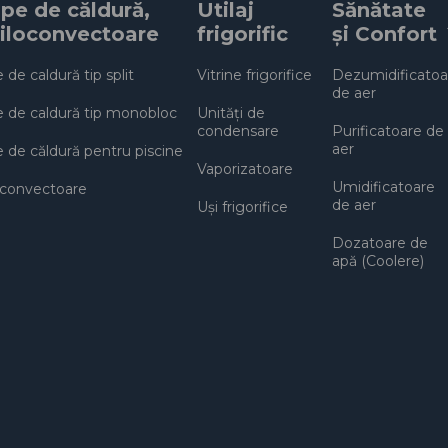
e de căldură,
Utilaj
Sănătate
iloconvectoare
frigorific
și Confort
de caldură tip split
Vitrine frigorifice
Dezumidificatoa
de aer
de caldură tip monobloc
Unități de
condensare
Purificatoare de
aer
de căldură pentru piscine
Vaporizatoare
Umidificatoare
oconvectoare
de aer
Uși frigorifice
Dozatoare de
apă (Coolere)