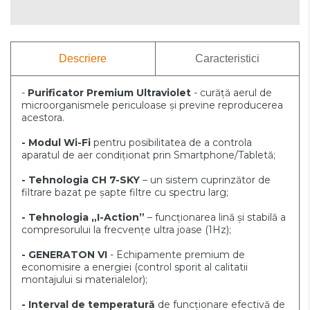
Descriere
Caracteristici
-
Purificator Premium Ultraviolet
- curăță aerul de
microorganismele periculoase și previne reproducerea
acestora.
- Modul Wi-Fi
pentru posibilitatea de a controla
aparatul de aer condiționat prin Smartphone/Tabletă;
- Tehnologia CH 7-SKY
– un sistem cuprinzător de
filtrare bazat pe șapte filtre cu spectru larg;
- Tehnologia „I-Action”
– funcționarea lină și stabilă a
compresorului la frecvențe ultra joase (1Hz);
- GENERATON VI
- Echipamente premium de
economisire a energiei (control sporit al calitatii
montajului si materialelor);
- Interval de temperatură
de funcționare efectivă de