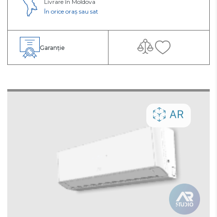
Livrare în Moldova
În orice oraș sau sat
Garanție