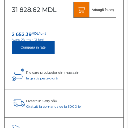
31 828.62 MDL
Adaugă în coș
2 652.39
MDL/lună
Avans 0
Termen 12 luni
Cumpără în rate
Ridicare produselor din magazin
Ia gratis peste o oră
Livrare în Chișinău
Gratuit la comanda de la 5000 lei