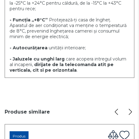
la -25°C la +24°C pentru căldură, de la -15°C la +43°C
pentru rece;
- Funcția „+8°C”
Protejează-ți casa de îngheț.
Aparatul de aer condiționat va menține o temperatură
de 8°C, prevenind înghețarea camerei și consumul
minim de energie electrică;
- Autocurățarea
unității interioare;
- Jaluzele cu unghi larg
care acopera intregul volum
al incaperii,
dirijate de la telecomanda atit pe
verticala, cit si pe orizontala
.
Produse similare
Produs