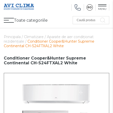
RO
MENU
Toate categoriile
Caută produs
Promoții
Climatizare
Ventilare
Pompe de căldură, Ventiloconvectoare
Utilaj frigorific
Sănătate și Confort
Utilaj de încălzire
Refurbished
Principala /
Climatizare /
Aparate de aer condiționat
rezidențiale /
Conditioner Cooper&Hunter Supreme
Continental CH-S24FTXAL2 White
Conditioner Cooper&Hunter Supreme
Continental CH-S24FTXAL2 White