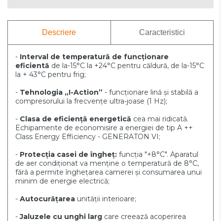
Descriere
Caracteristici
-
Interval de temperatură de funcționare
eficientă
de la-15°C la +24°C pentru
căldură, de la-15°C
la + 43°C pentru frig;
-
Tehnologia „I-Action”
- funcționare lină și stabilă a
compresorului la frecvențe ultra-joase (1 Hz);
-
Clasa de eficiență energetică
cea mai ridicată.
Echipamente de economisire a energiei de tip A ++
Class Energy Efficiency - GENERATON VI;
-
Protecția casei de îngheț:
funcția "+8°C". Aparatul
de aer condiționat va menține o temperatură de 8°C,
fără a permite înghețarea camerei și consumarea unui
minim de energie electrică;
-
Autocurățarea
unității interioare;
-
Jaluzele cu unghi larg
care creează acoperirea