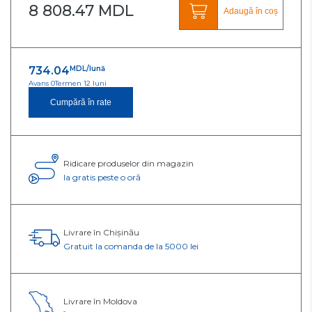
8 808.47 MDL
Adaugă în coș
734.04
MDL/lună
Avans 0
Termen 12 luni
Cumpără în rate
Ridicare produselor din magazin
Ia gratis peste o oră
Livrare în Chișinău
Gratuit la comanda de la 5000 lei
Livrare în Moldova