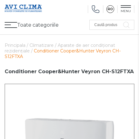
RO
MENU
Toate categoriile
Caută produs
Promoții
Climatizare
Ventilare
Pompe de căldură, Ventiloconvectoare
Utilaj frigorific
Sănătate și Confort
Utilaj de încălzire
Refurbished
Principala /
Climatizare /
Aparate de aer condiționat
rezidențiale /
Conditioner Cooper&Hunter Veyron CH-
S12FTXA
Conditioner Cooper&Hunter Veyron CH-S12FTXA