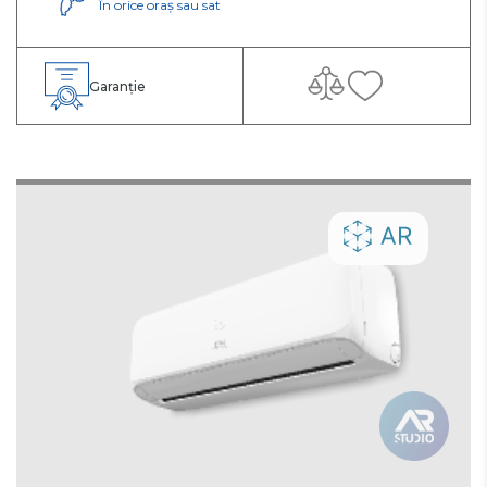
În orice oraș sau sat
Garanție