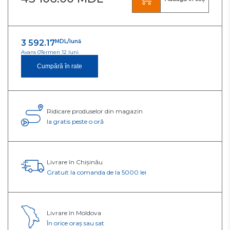
3 592.17
MDL/lună
Avans 0
Termen 12 luni
Cumpără în rate
Ridicare produselor din magazin
Ia gratis peste o oră
Livrare în Chișinău
Gratuit la comanda de la 5000 lei
Livrare în Moldova
În orice oraș sau sat