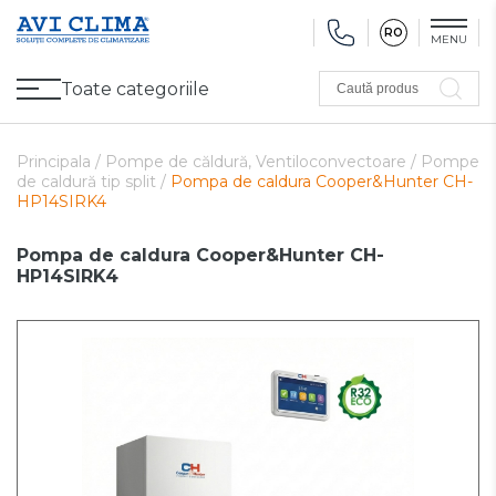
RO
MENU
Toate categoriile
Caută produs
Promoții
Climatizare
Ventilare
Pompe de căldură, Ventiloconvectoare
Utilaj frigorific
Sănătate și Confort
Utilaj de încălzire
Refurbished
Principala /
Pompe de căldură, Ventiloconvectoare /
Pompe
de caldură tip split /
Pompa de caldura Cooper&Hunter CH-
HP14SIRK4
Pompa de caldura Cooper&Hunter CH-
HP14SIRK4