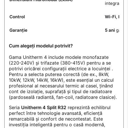
integrare
.
Control
Wi-Fi, BMS,
Garanție
5 ani
garanț
Cum alegeți modelul potrivit?
Gama Unitherm 4 include modele monofazate
(220-240V) și trifazate (380-415V) pentru a se
potrivi oricărei configurații electrice a locuinței
.
Pentru a selecta puterea corectă (de ex., 8kW,
10kW, 12kW, 14kW, 16kW), este esențial un calcul
profesional al necesarului termic al casei, ținând
cont de izolație, suprafață și tipul de radiatoare
(pardoseală radiantă, fan-coil, radiatoare clasice).
Seria
Unitherm 4 Split R32
reprezintă echilibrul
perfect între tehnologie avansată, eficiență
remarcabilă și confort de necontestat. Este
investiția inteligentă pentru o casă modernă,