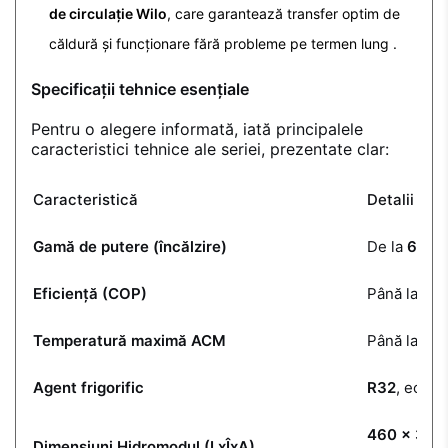
de circulație Wilo
, care garantează transfer optim de
căldură și funcționare fără probleme pe termen lung
.
Specificații tehnice esențiale
Pentru o alegere informată, iată principalele
caracteristici tehnice ale seriei, prezentate clar:
Caracteristică
Detalii / 
Gamă de putere (încălzire)
De la
6.0 
Eficiență (COP)
Până la
5.0
Temperatură maximă ACM
Până la
80
Agent frigorific
R32
, ecolo
460 x 318
Dimensiuni Hidromodul (LxÎxA)