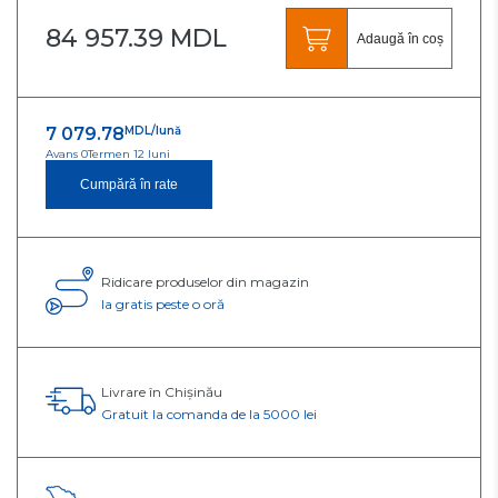
84 957.39 MDL
Adaugă în coș
7 079.78
MDL/lună
Avans 0
Termen 12 luni
Cumpără în rate
Ridicare produselor din magazin
Ia gratis peste o oră
Livrare în Chișinău
Gratuit la comanda de la 5000 lei