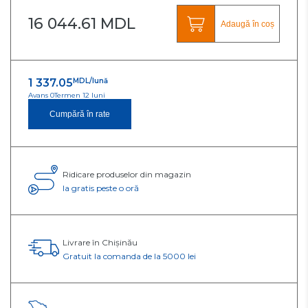
16 044.61 MDL
Adaugă în coș
1 337.05
MDL/lună
Avans 0
Termen 12 luni
Cumpără în rate
Ridicare produselor din magazin
Ia gratis peste o oră
Livrare în Chișinău
Gratuit la comanda de la 5000 lei