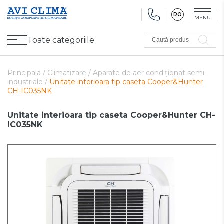
RO
MENU
Toate categoriile
Caută produs
Promoții
Climatizare
Ventilare
Pompe de căldură, Ventiloconvectoare
Utilaj frigorific
Sănătate și Confort
Utilaj de încălzire
Refurbished
Principala /
Climatizare /
Aparate de aer condiționat semi-
industriale /
Unitate interioara tip caseta Cooper&Hunter
CH-IC035NK
Unitate interioara tip caseta Cooper&Hunter CH-
IC035NK