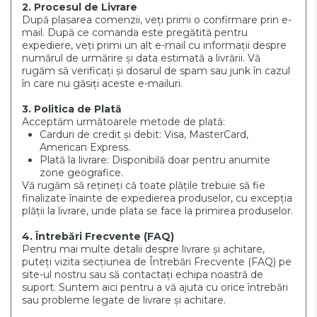
2. Procesul de Livrare
După plasarea comenzii, veți primi o confirmare prin e-
mail. După ce comanda este pregătită pentru
expediere, veți primi un alt e-mail cu informații despre
numărul de urmărire și data estimată a livrării. Vă
rugăm să verificați și dosarul de spam sau junk în cazul
în care nu găsiți aceste e-mailuri.
3. Politica de Plată
Acceptăm următoarele metode de plată:
Carduri de credit și debit: Visa, MasterCard,
American Express.
Plată la livrare: Disponibilă doar pentru anumite
zone geografice.
Vă rugăm să rețineți că toate plățile trebuie să fie
finalizate înainte de expedierea produselor, cu excepția
plății la livrare, unde plata se face la primirea produselor.
4. Întrebări Frecvente (FAQ)
Pentru mai multe detalii despre livrare și achitare,
puteți vizita secțiunea de Întrebări Frecvente (FAQ) pe
site-ul nostru sau să contactați echipa noastră de
suport. Suntem aici pentru a vă ajuta cu orice întrebări
sau probleme legate de livrare și achitare.