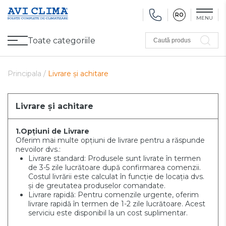
RO
MENU
Toate categoriile
Caută produs
Promoții
Climatizare
Ventilare
Pompe de căldură, Ventiloconvectoare
Utilaj frigorific
Sănătate și Confort
Utilaj de încălzire
Refurbished
Principala /
Livrare și achitare
Livrare și achitare
1.
Opțiuni de Livrare
Oferim mai multe opțiuni de livrare pentru a răspunde
nevoilor dvs.:
Livrare standard: Produsele sunt livrate în termen
de 3-5 zile lucrătoare după confirmarea comenzii.
Costul livrării este calculat în funcție de locația dvs.
și de greutatea produselor comandate.
Livrare rapidă: Pentru comenzile urgente, oferim
livrare rapidă în termen de 1-2 zile lucrătoare. Acest
serviciu este disponibil la un cost suplimentar.