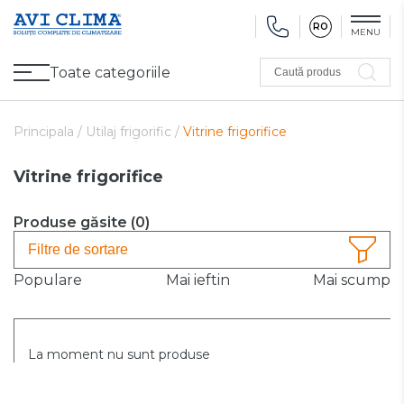
RO
MENU
Toate categoriile
Caută produs
Promoții
Climatizare
Ventilare
Pompe de căldură, Ventiloconvectoare
Utilaj frigorific
Sănătate și Confort
Utilaj de încălzire
Refurbished
Principala /
Utilaj frigorific /
Vitrine frigorifice
Vitrine frigorifice
Produse găsite (
0
)
Filtre de sortare
Populare
Mai ieftin
Mai scump
La moment nu sunt produse