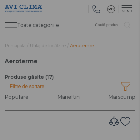
RO
MENU
Toate categoriile
Caută produs
Promoții
Climatizare
Ventilare
Pompe de căldură, Ventiloconvectoare
Utilaj frigorific
Sănătate și Confort
Utilaj de încălzire
Refurbished
Principala /
Utilaj de încălzire /
Aeroterme
Aeroterme
Produse găsite (
17
)
Filtre de sortare
Populare
Mai ieftin
Mai scump