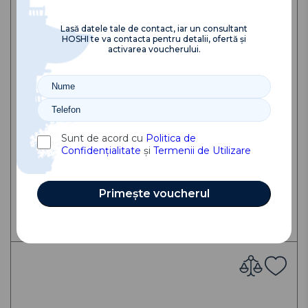
Lasă datele tale de contact, iar un consultant
HOSHI te va contacta pentru detalii, ofertă și
activarea voucherului.
Aeroterma VTS Volcano VR2 AC
Sunt de acord cu
Politica de
11 831.62 MDL
Confidențialitate
și
Termenii de Utilizare
Primește voucherul
Adaugă în coș