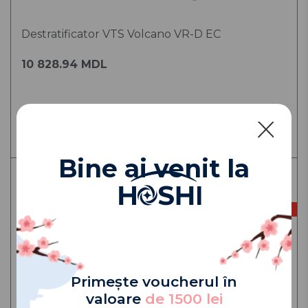
Destratificator VTS Volcano VR-D EC
10 828.94 MDL
Adaugă în coș
Bine ai venit la
La comanda
Primește voucherul în
valoare
de 1500 lei