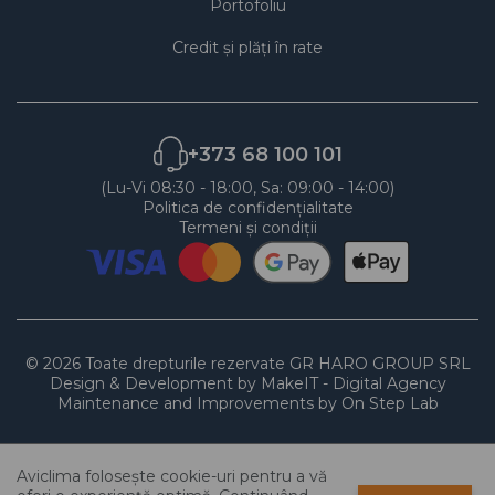
Portofoliu
Credit și plăți în rate
+373 68 100 101
(Lu-Vi 08:30 - 18:00, Sa: 09:00 - 14:00)
Politica de confidențialitate
Termeni și condiții
© 2026 Toate drepturile rezervate GR HARO GROUP SRL
Design & Development by MakeIT - Digital Agency
Maintenance and Improvements by On Step Lab
0
Aviclima folosește cookie-uri pentru a vă
0
0