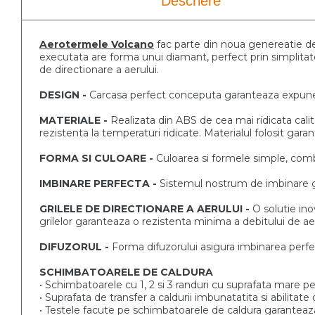
Descriere
Aerotermele Volcano
fac parte din noua genereatie 
executata are forma unui diamant, perfect
prin simplita
de
directionare a aerului.
DESIGN -
Carcasa perfect conceputa garanteaza
expune
MATERIALE -
Realizata din ABS de cea mai ridicata cal
rezistenta la temperaturi
ridicate. Materialul folosit gar
FORMA SI CULOARE -
Culoarea si formele simple, co
IMBINARE PERFECTA -
Sistemul nostrum de imbinare
GRILELE DE DIRECTIONARE A AERULUI -
O solutie ino
grilelor
garanteaza o rezistenta minima a debitului de ae
DIFUZORUL -
Forma difuzorului asigura imbinarea perf
SCHIMBATOARELE DE CALDURA
• Schimbatoarele cu 1, 2 si 3 randuri cu suprafata mare
pe
• Suprafata de transfer a caldurii imbunatatita si abilitate
• Testele facute pe schimbatoarele de caldura garantea