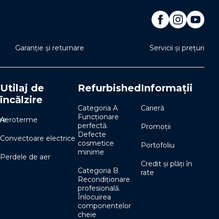
Garanție și returnare
Servicii și prețuri
Utilaj de
Refurbished
Informații
încălzire
Categoria A
Carieră
Funcționare
re
Aeroterme
perfectă.
Promoții
Defecte
Convectoare electrice
cosmetice
Portofoliu
minime
Perdele de aer
Credit și plăți în
Categoria B
rate
Recondiționare
profesională.
Înlocuirea
componentelor
cheie