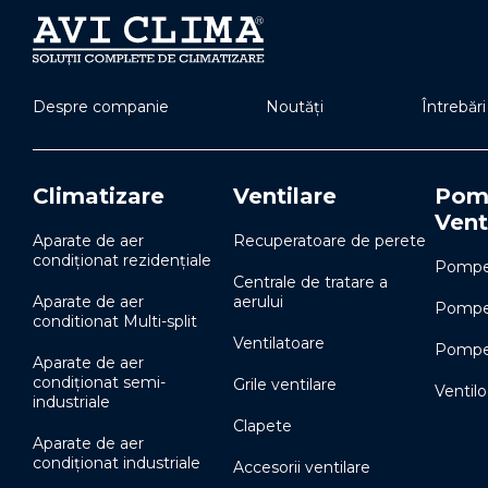
Despre companie
Noutăți
Întrebăr
Climatizare
Ventilare
Pomp
Vent
Aparate de aer
Recuperatoare de perete
condiționat rezidențiale
Pompe 
Centrale de tratare a
Aparate de aer
aerului
Pompe 
conditionat Multi-split
Ventilatoare
Pompe 
Aparate de aer
condiționat semi-
Grile ventilare
Ventil
industriale
Clapete
Aparate de aer
condiționat industriale
Accesorii ventilare