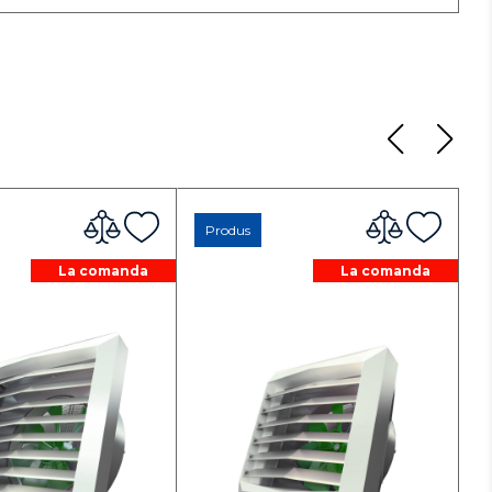
Produs
La comanda
La comanda