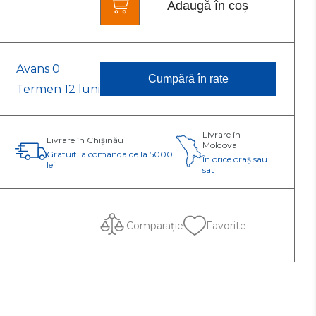
Adaugă în coș
Categoria C
Refacere completă a
circuitului frigorific.
Reparație complexă
Avans 0
Cumpără în rate
Termen 12 luni
Livrare în
Livrare în Chișinău
Moldova
Gratuit la comanda de la 5000
În orice oraș sau
lei
sat
Comparație
Favorite