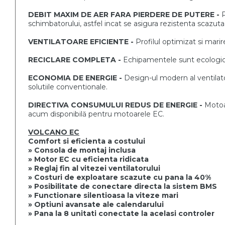
DEBIT MAXIM DE AER FARA PIERDERE DE
PUTERE -
P
schimbatorului, astfel incat se asigura
rezistenta scazuta 
VENTILATOARE EFICIENTE -
Profilul optimizat si mari
RECICLARE COMPLETA -
Echipamentele sunt ecologic
ECONOMIA DE ENERGIE -
Design-ul modern al ventilat
solutiile
conventionale.
DIRECTIVA CONSUMULUI REDUS
DE ENERGIE -
Motoa
acum
disponibilă pentru motoarele EC.
VOLCANO EC
Comfort si eficienta a costului
» Consola de montaj inclusa
» Motor EC cu eficienta ridicata
» Reglaj fin al vitezei ventilatorului
» Costuri de exploatare scazute cu pana la 40%
» Posibilitate de conectare directa la sistem BMS
» Functionare silentioasa la viteze mari
» Optiuni avansate ale calendarului
» Pana la 8 unitati conectate la acelasi controler