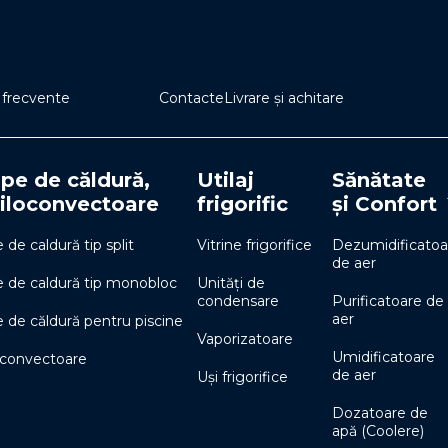
i frecvente
Contacte
Livrare și achitare
e de căldură,
Utilaj
Sănătate
iloconvectoare
frigorific
și Confort
de caldură tip split
Vitrine frigorifice
Dezumidificatoa
de aer
de caldură tip monobloc
Unități de
condensare
Purificatoare de
aer
de căldură pentru piscine
Vaporizatoare
Umidificatoare
oconvectoare
de aer
Uși frigorifice
Dozatoare de
apă (Coolere)