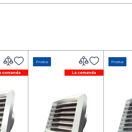
Produs
Produs
a comanda
La comanda