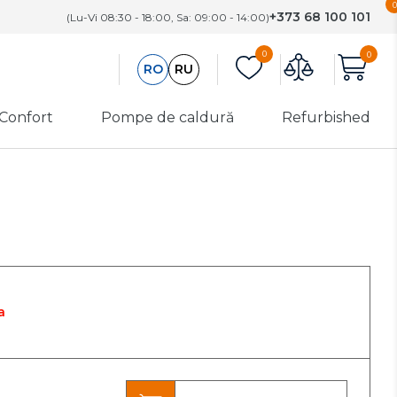
0
+373 68 100 101
(Lu-Vi 08:30 - 18:00, Sa: 09:00 - 14:00)
0
0
RO
RU
 Confort
Pompe de caldură
Refurbished
 și
Utilaj de
Refurbished
încălzire
are
Aeroterme
Categoria A
Funcționare
Convectoare
perfectă.
e aer
electrice
Defecte cosmetice
minime
 de
Perdele de aer
Categoria B
Recondiționare
a
apă
profesională.
Înlocuirea
componentelor
cheie