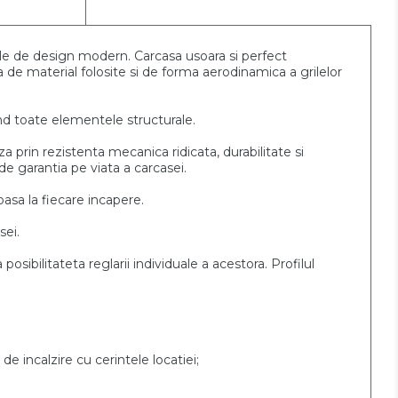
ele de design modern.
Carcasa usoara si perfect
a de material folosite si de forma aerodinamica a grilelor
and toate elementele
structurale.
za prin rezistenta
mecanica ridicata, durabilitate si
ta de garantia pe viata a
carcasei.
asa la fiecare incapere.
sei.
 posibilitateta reglarii individuale a acestora. Profilul
de incalzire cu cerintele locatiei;