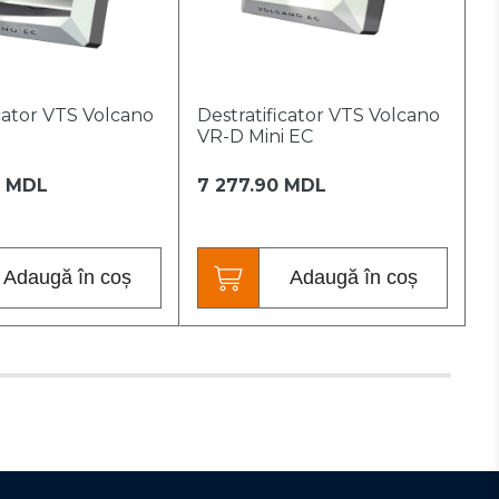
icator VTS Volcano
Destratificator VTS Volcano
A
VR-D Mini EC
M
2 MDL
7 277.90 MDL
1
Adaugă în coș
Adaugă în coș