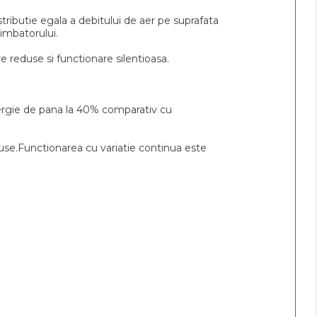
stributie
egala a debitului de aer pe suprafata
imbatorului.
are reduse si
functionare silentioasa.
rgie de pana la 40% comparativ cu
duse.Functionarea cu variatie continua este