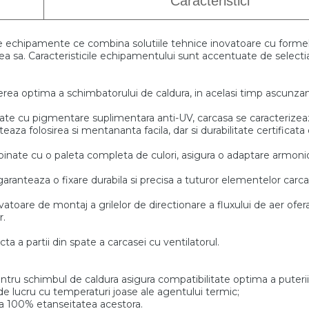
Caracteristici
de echipamente
ce combina solutiile tehnice inovatoare cu form
tea sa. Caracteristicile echipamentului sunt accentuate
de selecti
rea optima a schimbatorului de caldura,
in acelasi timp ascunz
itate cu pigmentare
suplimentara anti-UV, carcasa se caracterizea
anteaza folosirea si mentananta
facila, dar si durabilitate certifica
mbinate cu o paleta completa
de culori, asigura o adaptare armonio
garanteaza o fixare durabila si precisa
a tuturor elementelor carca
vatoare de montaj a grilelor de directionare a fluxului de
aer ofera
r.
ecta a
partii din spate a carcasei cu ventilatorul.
ntru schimbul de caldura asigura compatibilitate
optima a puterii 
de lucru cu temperaturi joase ale agentului termic;
za
100% etanseitatea acestora.