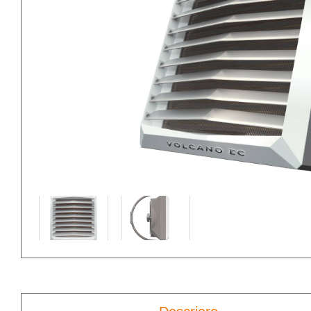
Aparate de aer
Ve
condiționat portabile
ti
Accesorii climatizare
Ve
ti
Soluţii întreţinere
sisteme climatizare
Ve
de
Ve
ti