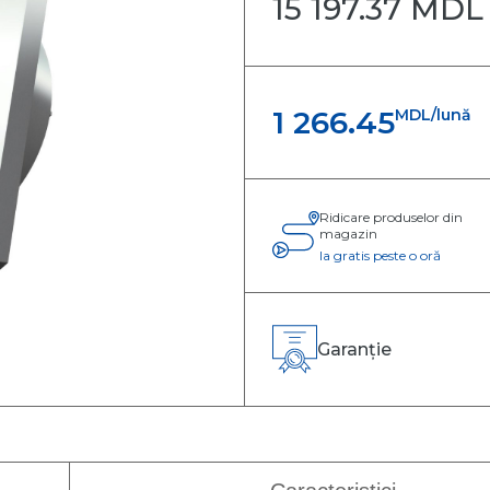
15 197.37 MDL
ntiloconvectoare
p pardoseală-tavan
ntiloconvectoare
p consolă
1 266.45
MDL/lună
ntiloconvectoare
 perete
ntiloconvectoare
p casetă
Ridicare produselor din
magazin
Ia gratis peste o oră
Garanție