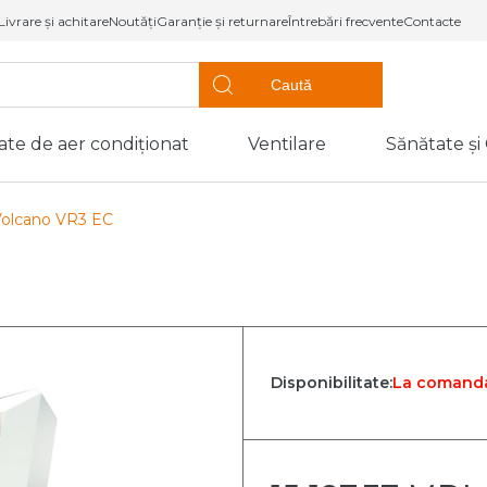
Livrare și achitare
Noutăți
Garanție și returnare
Întrebări frecvente
Contacte
Caută
ate de aer condiționat
Ventilare
Sănătate și
ompe de căldură,
Sănătate
Utilaj frigorific
entiloconvectoare
Confort
Volcano VR3 EC
de caldură tip
Vitrine frigorifice
Dezumidificato
de aer
Unități de
de caldură tip
condensare
Purificatoare d
loc
Vaporizatoare
Umidificatoare
de căldură
aer
Uși frigorifice
 piscine
Disponibilitate:
La comand
Dozatoare de 
(Coolere)
oconvectoare
ntiloconvectoare
p canal