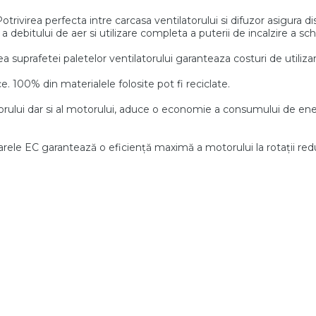
otrivirea perfecta intre carcasa ventilatorului si difuzor asigura di
a debitului de aer si utilizare completa a puterii de incalzire
a sch
rea suprafetei paletelor
ventilatorului garanteaza costuri de utiliz
e. 100% din materialele
folosite pot fi reciclate.
orului dar si al motorului, aduce o economie
a consumului de ene
rele EC garantează o eficiență maximă a motorului la
rotații re