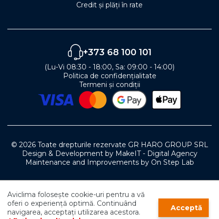
Credit și plăți în rate
+373 68 100 101
(Lu-Vi 08:30 - 18:00, Sa: 09:00 - 14:00)
Politica de confidențialitate
Termeni și condiții
© 2026 Toate drepturile rezervate GR HARO GROUP SRL
Design & Development by MakeIT - Digital Agency
Maintenance and Improvements by On Step Lab
0
Aviclima folosește cookie-uri pentru a vă
0
0
oferi o experiență optimă. Continuând
Acceptă
navigarea, acceptați utilizarea acestora.