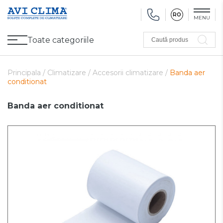
RO
MENU
Toate categoriile
Caută produs
Promoții
Climatizare
Ventilare
Pompe de căldură, Ventiloconvectoare
Utilaj frigorific
Sănătate și Confort
Utilaj de încălzire
Refurbished
Principala /
Climatizare /
Accesorii climatizare /
Banda aer
conditionat
Banda aer conditionat