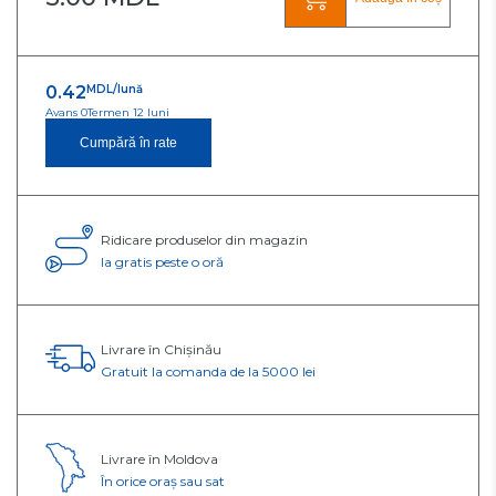
0.42
MDL/lună
Avans 0
Termen 12 luni
Cumpără în rate
Ridicare produselor din magazin
Ia gratis peste o oră
Livrare în Chișinău
Gratuit la comanda de la 5000 lei
Livrare în Moldova
În orice oraș sau sat