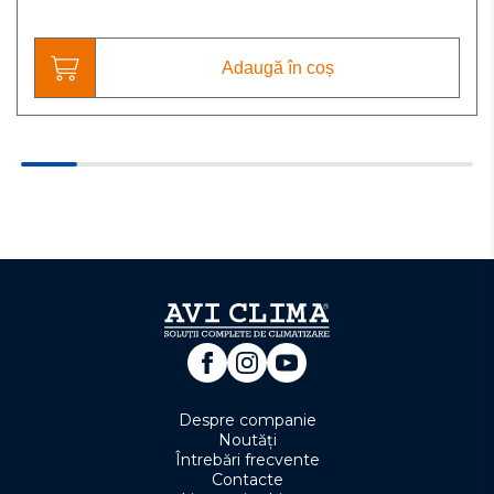
Adaugă în coș
Despre companie
Noutăți
Întrebări frecvente
Contacte