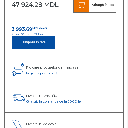
47 924.28 MDL
Adaugă în coș
3 993.69
MDL/lună
Avans 0
Termen 12 luni
Cumpără în rate
Ridicare produselor din magazin
Ia gratis peste o oră
Livrare în Chișinău
Gratuit la comanda de la 5000 lei
Livrare în Moldova