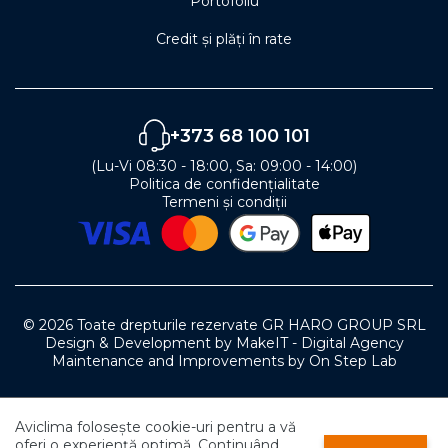
Portofoliu
Credit și plăți în rate
+373 68 100 101
(Lu-Vi 08:30 - 18:00, Sa: 09:00 - 14:00)
Politica de confidențialitate
Termeni și condiții
© 2026 Toate drepturile rezervate GR HARO GROUP SRL
Design & Development by MakeIT - Digital Agency
Maintenance and Improvements by On Step Lab
0
Aviclima folosește cookie-uri pentru a vă
0
0
oferi o experiență optimă. Continuând