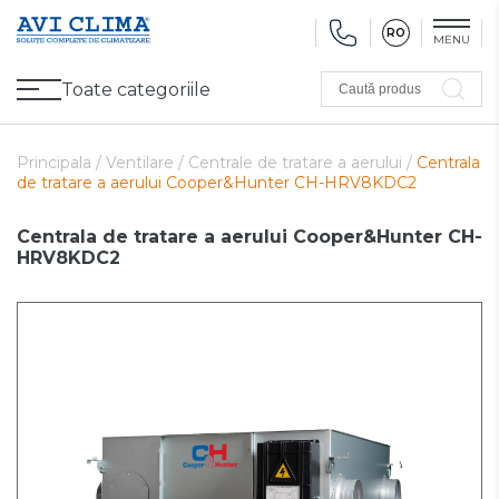
RO
MENU
Toate categoriile
Caută produs
Promoții
Climatizare
Ventilare
Pompe de căldură, Ventiloconvectoare
Utilaj frigorific
Sănătate și Confort
Utilaj de încălzire
Refurbished
Principala /
Ventilare /
Centrale de tratare a aerului /
Centrala
de tratare a aerului Cooper&Hunter CH-HRV8KDC2
Centrala de tratare a aerului Cooper&Hunter CH-
HRV8KDC2