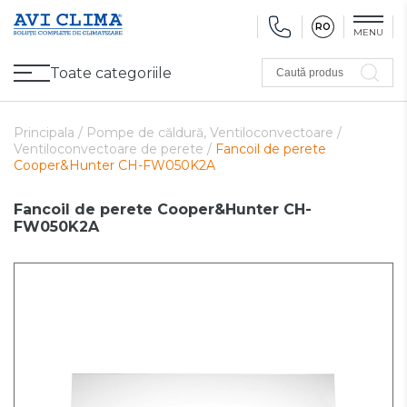
RO
MENU
Toate categoriile
Caută produs
Promoții
Climatizare
Ventilare
Pompe de căldură, Ventiloconvectoare
Utilaj frigorific
Sănătate și Confort
Utilaj de încălzire
Refurbished
Principala /
Pompe de căldură, Ventiloconvectoare /
Ventiloconvectoare de perete /
Fancoil de perete
Cooper&Hunter CH-FW050K2A
Fancoil de perete Cooper&Hunter CH-
FW050K2A