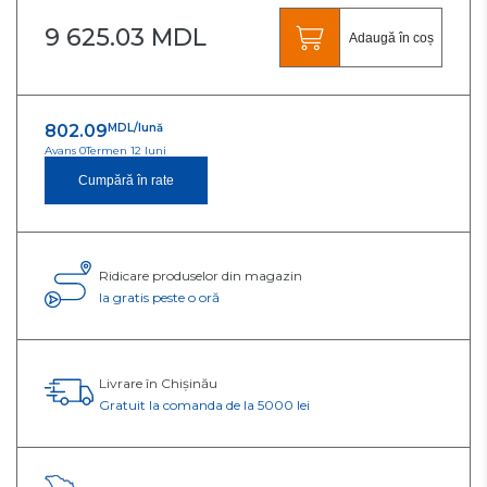
9 625.03 MDL
Adaugă în coș
802.09
MDL/lună
Avans 0
Termen 12 luni
Cumpără în rate
Ridicare produselor din magazin
Ia gratis peste o oră
Livrare în Chișinău
Gratuit la comanda de la 5000 lei