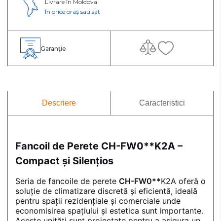
Livrare în Moldova
În orice oraș sau sat
Garanție
Descriere
Caracteristici
Fancoil de Perete CH-FW0**
K2A –
Compact și Silențios
Seria de fancoile de perete
CH-FW0**
K2A oferă o
soluție de climatizare discretă și eficientă, ideală
pentru spații rezidențiale și comerciale unde
economisirea spațiului și estetica sunt importante.
Aceste unități sunt proiectate pentru a asigura un