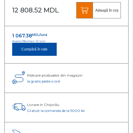
12 808.52 MDL
Adaugă în coș
1 067.38
MDL/lună
Avans 0
Termen 12 luni
Cumpără în rate
Ridicare produselor din magazin
Ia gratis peste o oră
Livrare în Chișinău
Gratuit la comanda de la 5000 lei