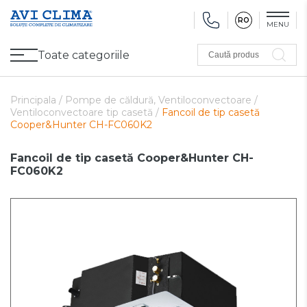
RO
MENU
Toate categoriile
Caută produs
Promoții
Climatizare
Ventilare
Pompe de căldură, Ventiloconvectoare
Utilaj frigorific
Sănătate și Confort
Utilaj de încălzire
Refurbished
Principala /
Pompe de căldură, Ventiloconvectoare /
Ventiloconvectoare tip casetă /
Fancoil de tip casetă
Cooper&Hunter CH-FC060K2
Fancoil de tip casetă Cooper&Hunter CH-
FC060K2