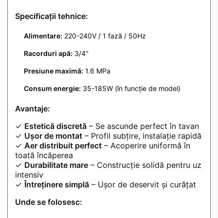
Specificații tehnice:
Alimentare:
220-240V / 1 fază / 50Hz
Racorduri apă:
3/4"
Presiune maximă:
1.6 MPa
Consum energie:
35-185W (în funcție de model)
Avantaje:
✓
Estetică discretă
– Se ascunde perfect în tavan
✓
Ușor de montat
– Profil subțire, instalație rapidă
✓
Aer distribuit perfect
– Acoperire uniformă în
toată încăperea
✓
Durabilitate mare
– Construcție solidă pentru uz
intensiv
✓
Întreținere simplă
– Ușor de deservit și curățat
Unde se folosesc: