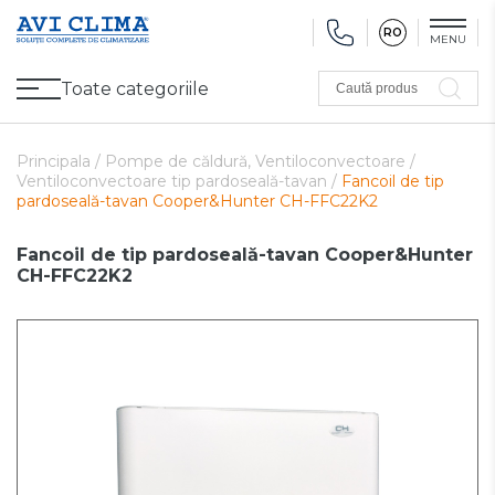
RO
MENU
Toate categoriile
Caută produs
Promoții
Climatizare
Ventilare
Pompe de căldură, Ventiloconvectoare
Utilaj frigorific
Sănătate și Confort
Utilaj de încălzire
Refurbished
Principala /
Pompe de căldură, Ventiloconvectoare /
Ventiloconvectoare tip pardoseală-tavan /
Fancoil de tip
pardoseală-tavan Cooper&Hunter CH-FFC22K2
Fancoil de tip pardoseală-tavan Cooper&Hunter
CH-FFC22K2