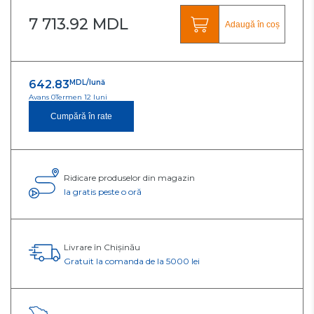
7 713.92 MDL
Adaugă în coș
642.83
MDL/lună
Avans 0
Termen 12 luni
Cumpără în rate
Ridicare produselor din magazin
Ia gratis peste o oră
Livrare în Chișinău
Gratuit la comanda de la 5000 lei