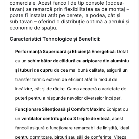
comerciale. Acest fancoil de tip console (podea-
tavan) se remarcă prin flexibilitatea sa de montaj –
poate fi instalat atât pe perete, la podea, cât și
sub tavan – oferind o distribuție optimă a aerului și
economie de spațiu.
Caracteristici Tehnologice și Beneficii:
Performanță Superioară și Eficiență Energetică:
Dotat
cu un
schimbător de căldură cu aripioare din aluminiu
și tuburi de cupru
de cea mai bună calitate, asigură un
transfer termic extrem de eficient atât în modul de
încălzire, cât și de răcire. Gama acoperă o varietate de
puteri pentru a răspunde nevoilor diverselor încăperi.
Funcționare Silențioasă și Comfort Maxim:
Echipat cu
un
ventilator centrifugal cu 3 trepte de viteză
, acest
fancoil asigură o funcționare remarcabil de liniștită, ideal
pentru dormitoare, birouri sau săli de conferințe. Viteza