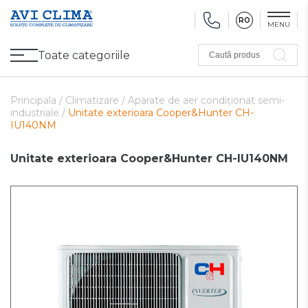
RO
MENU
Toate categoriile
Caută produs
Promoții
Climatizare
Ventilare
Pompe de căldură, Ventiloconvectoare
Utilaj frigorific
Sănătate și Confort
Utilaj de încălzire
Refurbished
Principala /
Climatizare /
Aparate de aer condiționat semi-
industriale /
Unitate exterioara Cooper&Hunter CH-
IU140NM
Unitate exterioara Cooper&Hunter CH-IU140NM