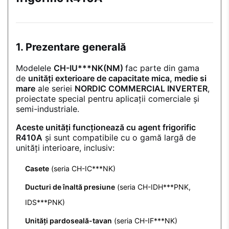
1. Prezentare generală
Modelele
CH-IU***NK(NM)
fac parte din gama
de
unități exterioare de capacitate mica, medie si
mare
ale seriei
NORDIC COMMERCIAL INVERTER
,
proiectate special pentru aplicații comerciale și
semi-industriale.
Aceste unități funcționează cu agent frigorific
R410A
și sunt compatibile cu o gamă largă de
unități interioare, inclusiv:
Casete
(seria CH-IC***NK)
Ducturi de înaltă presiune
(seria CH-IDH***PNK,
IDS***PNK)
Unități pardoseală-tavan
(seria CH-IF***NK)