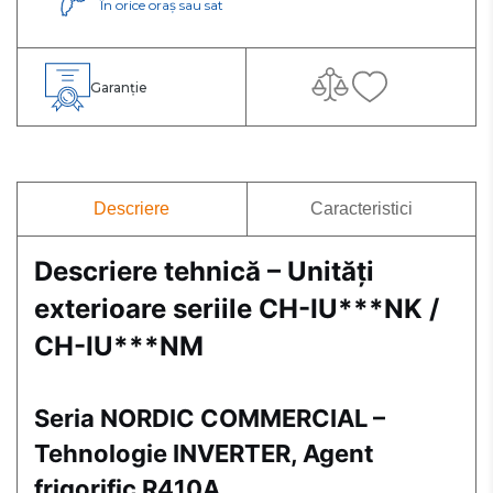
În orice oraș sau sat
Garanție
Descriere
Caracteristici
Descriere tehnică – Unități
exterioare seriile CH-IU***NK /
CH-IU***NM
Seria NORDIC COMMERCIAL –
Tehnologie INVERTER, Agent
frigorific R410A