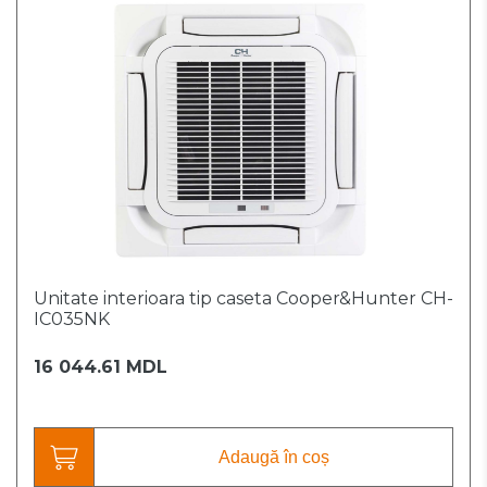
Unitate interioara tip caseta Cooper&Hunter CH-
IC035NK
16 044.61 MDL
Adaugă în coș