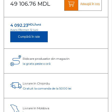
49 106.76 MDL
Adaugă în coș
4 092.23
MDL/lună
Avans 0
Termen 12 luni
Cumpără în rate
Ridicare produselor din magazin
Ia gratis peste o oră
Livrare în Chișinău
Gratuit la comanda de la 5000 lei
Livrare în Moldova