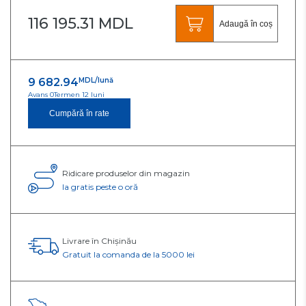
116 195.31 MDL
Adaugă în coș
9 682.94
MDL/lună
Avans 0
Termen 12 luni
Cumpără în rate
Ridicare produselor din magazin
Ia gratis peste o oră
Livrare în Chișinău
Gratuit la comanda de la 5000 lei