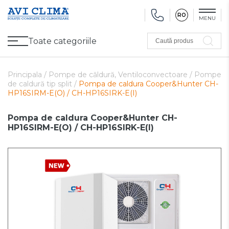
RO
MENU
Toate categoriile
Caută produs
Promoții
Climatizare
Ventilare
Pompe de căldură, Ventiloconvectoare
Utilaj frigorific
Sănătate și Confort
Utilaj de încălzire
Refurbished
Principala /
Pompe de căldură, Ventiloconvectoare /
Pompe
de caldură tip split /
Pompa de caldura Cooper&Hunter CH-
HP16SIRM-E(O) / CH-HP16SIRK-E(I)
Pompa de caldura Cooper&Hunter CH-
HP16SIRM-E(O) / CH-HP16SIRK-E(I)