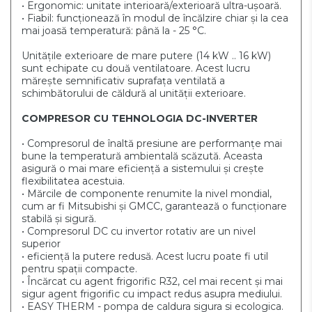
• Ergonomic: unitate interioară/exterioară ultra-uşoară.
• Fiabil: funcționează în modul de încălzire chiar și la cea
mai joasă temperatură: până la - 25 °C.
Unitățile exterioare de mare putere (14 kW .. 16 kW)
sunt echipate cu două ventilatoare. Acest lucru
mărește semnificativ suprafața ventilată
a
schimbătorului de căldură al unității exterioare.
COMPRESOR CU TEHNOLOGIA DC-INVERTER
• Compresorul de înaltă presiune are performanțe mai
bune la temperatură ambientală scăzută. Aceasta
asigură o mai mare eficiență a sistemului și crește
flexibilitatea acestuia.
• Mărcile de componente renumite la nivel mondial,
cum ar fi Mitsubishi și GMCC, garantează o funcționare
stabilă și sigură.
• Compresorul DC cu invertor rotativ are un nivel
superior
• eficienţă la putere redusă. Acest lucru poate fi util
pentru spații compacte.
• Încărcat cu agent frigorific R32, cel mai recent și mai
sigur agent frigorific cu impact redus asupra mediului.
• EASY THERM - pompa de caldura sigura si ecologica.