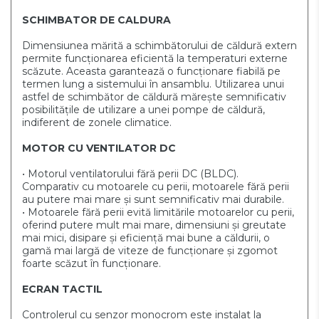
SCHIMBATOR DE CALDURA
Dimensiunea mărită a schimbătorului de căldură extern
permite funcționarea eficientă la temperaturi externe
scăzute. Aceasta garantează o funcționare fiabilă pe
termen lung a sistemului în ansamblu. Utilizarea unui
astfel de schimbător de căldură mărește semnificativ
posibilitățile de utilizare a unei pompe de căldură,
indiferent de zonele climatice.
MOTOR CU VENTILATOR DC
• Motorul ventilatorului fără perii DC (BLDC).
Comparativ cu motoarele cu perii, motoarele fără perii
au putere mai mare și sunt semnificativ mai durabile.
• Motoarele fără perii evită limitările motoarelor cu perii,
oferind putere mult mai mare, dimensiuni și greutate
mai mici, disipare și eficiență mai bune a căldurii, o
gamă mai largă de viteze de funcționare și zgomot
foarte scăzut în funcționare.
ECRAN TACTIL
Controlerul cu senzor monocrom este instalat la