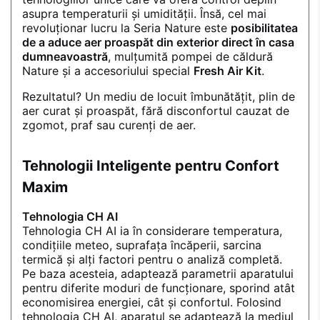
asupra temperaturii și umidității. Însă, cel mai
revoluționar lucru la Seria Nature este
posibilitatea
de a aduce aer proaspăt din exterior direct în casa
dumneavoastră
, mulțumită pompei de căldură
Nature și a accesoriului special
Fresh Air Kit
.
Rezultatul? Un mediu de locuit îmbunătățit, plin de
aer curat și proaspăt, fără disconfortul cauzat de
zgomot, praf sau curenți de aer.
Tehnologii Inteligente pentru Confort
Maxim
Tehnologia CH AI
Tehnologia CH AI ia în considerare temperatura,
condițiile meteo, suprafața încăperii, sarcina
termică și alți factori pentru o analiză completă.
Pe baza acesteia, adaptează parametrii aparatului
pentru diferite moduri de funcționare, sporind atât
economisirea energiei, cât și confortul. Folosind
tehnologia CH AI, aparatul se adaptează la mediul