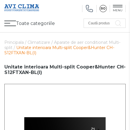
RO
MENU
Toate categoriile
Caută produs
Promoții
Climatizare
Ventilare
Pompe de căldură, Ventiloconvectoare
Utilaj frigorific
Sănătate și Confort
Utilaj de încălzire
Refurbished
Principala /
Climatizare /
Aparate de aer conditionat Multi-
split /
Unitate interioara Multi-split Cooper&Hunter CH-
S12FTXAN-BL(I)
Unitate interioara Multi-split Cooper&Hunter CH-
S12FTXAN-BL(I)