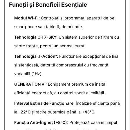
Funcții și Beneficii Esențiale
Modul Wi-Fi:
Controlați și programați aparatul de pe
smartphone sau tabletă, de oriunde.
Tehnologia CH 7-SKY:
Un sistem superior de filtrare cu
șapte trepte, pentru un aer mai curat.
Tehnologia „I-Action”:
Funcționare excepțional de lină
și silențioasă, datorită compresorului cu frecvență
variabilă (1Hz).
GENERATION VI:
Echipament premium de înaltă
eficiență energetică, cu control sporit al calității.
Interval Extins de Funcționare:
Încălzire eficientă până
la
-22°C
și răcire puternică până la
+43°C
.
Funcția Anti-Îngheț (+8°C):
Protejează casa în timpul