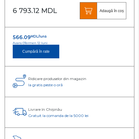
6 793.12 MDL
Adaugă în coș
566.09
MDL/lună
Avans 0
Termen 12 luni
Cumpără în rate
Ridicare produselor din magazin
Ia gratis peste o oră
Livrare în Chișinău
Gratuit la comanda de la 5000 lei