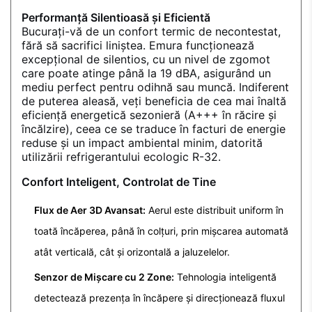
Performanță Silentioasă și Eficientă
Bucurați-vă de un confort termic de necontestat,
fără să sacrifici liniștea. Emura funcționează
excepțional de silentios, cu un nivel de zgomot
care poate atinge până la 19 dBA, asigurând un
mediu perfect pentru odihnă sau muncă. Indiferent
de puterea aleasă, veți beneficia de cea mai înaltă
eficiență energetică sezonieră (A+++ în răcire și
încălzire), ceea ce se traduce în facturi de energie
reduse și un impact ambiental minim, datorită
utilizării refrigerantului ecologic R-32.
Confort Inteligent, Controlat de Tine
Flux de Aer 3D Avansat:
Aerul este distribuit uniform în
toată încăperea, până în colțuri, prin mișcarea automată
atât verticală, cât și orizontală a jaluzelelor.
Senzor de Mișcare cu 2 Zone:
Tehnologia inteligentă
detectează prezența în încăpere și direcționează fluxul