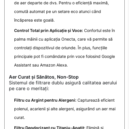
de aer departe de dvs. Pentru o eficiență maximă,
comută automat pe un setare eco atunci când
încăperea este goală.
Control Total prin Aplicație și Voce:
Confortul este în
palma mâinii cu aplicația Onecta, care vă permite să
controlați dispozitivul de oriunde. În plus, funcțiile
principale pot fi comândate prin voce folosind Google
Assistant sau Amazon Alexa.
Aer Curat și Sănătos, Non-Stop
Sistemul de filtrare dublu asigură calitatea aerului
pe care o meritați:
Filtru cu Argint pentru Alergeni:
Capturează eficient
polenul, acarienii și alte alergeni, asigurând un aer mai
curat.
Filtru Deodorizant cu Titaniu-Apatit:
Elimină și