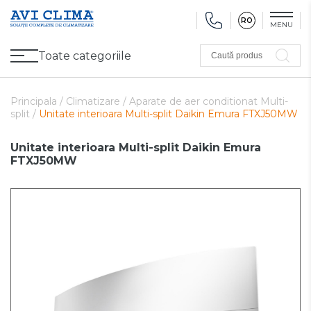
RO
MENU
Toate categoriile
Caută produs
Promoții
Climatizare
Ventilare
Pompe de căldură, Ventiloconvectoare
Utilaj frigorific
Sănătate și Confort
Utilaj de încălzire
Refurbished
Principala /
Climatizare /
Aparate de aer conditionat Multi-
split /
Unitate interioara Multi-split Daikin Emura FTXJ50MW
Unitate interioara Multi-split Daikin Emura
FTXJ50MW