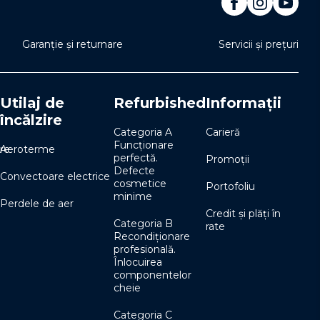
Garanție și returnare
Servicii și prețuri
Utilaj de
Refurbished
Informații
încălzire
Categoria A
Carieră
Funcționare
re
Aeroterme
perfectă.
Promoții
Defecte
Convectoare electrice
cosmetice
Portofoliu
minime
Perdele de aer
Credit și plăți în
Categoria B
rate
Recondiționare
profesională.
Înlocuirea
componentelor
cheie
Categoria C