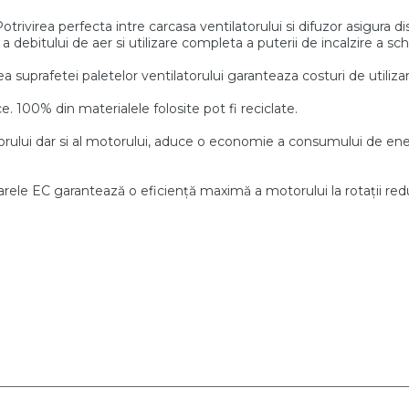
otrivirea perfecta intre carcasa ventilatorului si difuzor asigura di
a debitului de aer si utilizare completa a puterii de incalzire
a sch
rea suprafetei paletelor
ventilatorului garanteaza costuri de utiliz
e. 100% din materialele
folosite pot fi reciclate.
orului dar si al motorului, aduce o economie
a consumului de ene
rele EC garantează o eficiență maximă a motorului la
rotații re