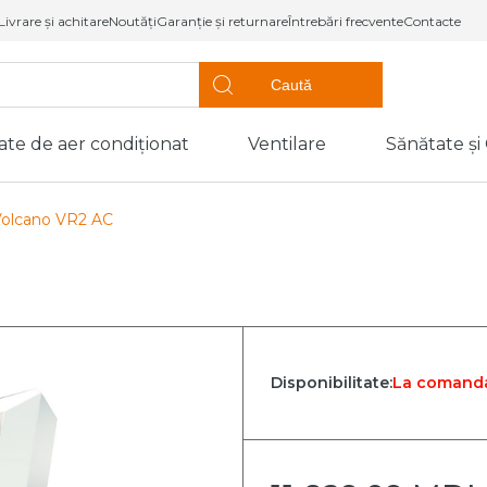
Livrare și achitare
Noutăți
Garanție și returnare
Întrebări frecvente
Contacte
Caută
ate de aer condiționat
Ventilare
Sănătate și
ompe de căldură,
Sănătate
Utilaj frigorific
entiloconvectoare
Confort
Volcano VR2 AC
de caldură tip
Vitrine frigorifice
Dezumidificato
de aer
Unități de
de caldură tip
condensare
Purificatoare d
loc
Vaporizatoare
Umidificatoare
de căldură
aer
Uși frigorifice
 piscine
Disponibilitate:
La comand
Dozatoare de 
(Coolere)
oconvectoare
ntiloconvectoare
p canal