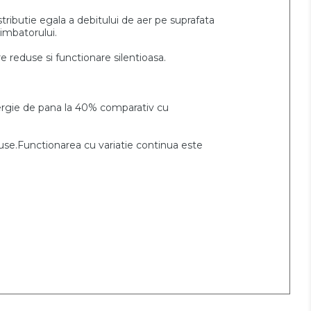
stributie
egala a debitului de aer pe suprafata
imbatorului.
are reduse si
functionare silentioasa.
rgie de pana la 40% comparativ cu
duse.Functionarea cu variatie continua este