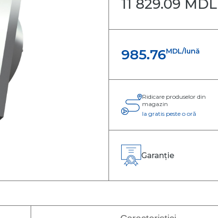
11 829.09 MDL
ntiloconvectoare
p pardoseală-tavan
ntiloconvectoare
p consolă
985.76
MDL/lună
ntiloconvectoare
 perete
ntiloconvectoare
p casetă
Ridicare produselor din
magazin
Ia gratis peste o oră
Garanție