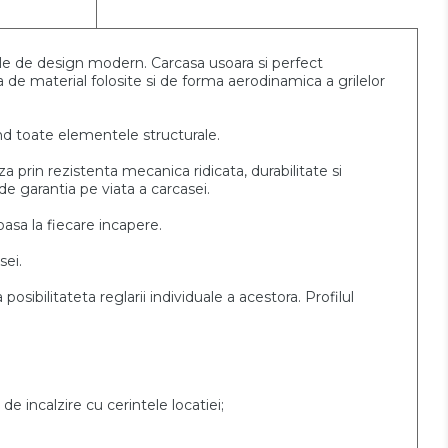
ele de design modern.
Carcasa usoara si perfect
a de material folosite si de forma aerodinamica a grilelor
and toate elementele
structurale.
za prin rezistenta
mecanica ridicata, durabilitate si
ta de garantia pe viata a
carcasei.
asa la fiecare incapere.
sei.
 posibilitateta reglarii individuale a acestora. Profilul
de incalzire cu cerintele locatiei;