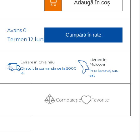
Adaugă în coș
Categoria C
Refacere completă a
circuitului frigorific.
Reparație complexă
Avans 0
Cumpără în rate
Termen 12 luni
Livrare în
Livrare în Chișinău
Moldova
Gratuit la comanda de la 5000
În orice oraș sau
lei
sat
Comparație
Favorite