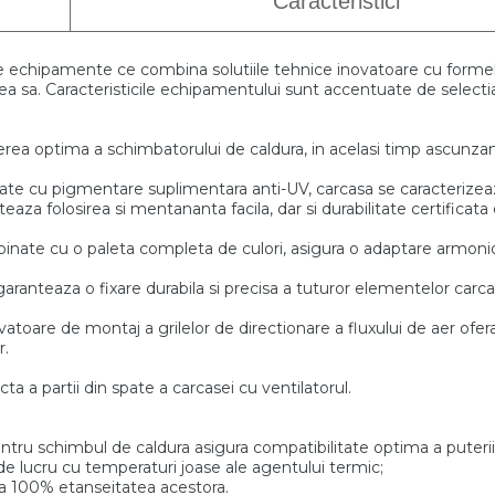
Caracteristici
de echipamente
ce combina solutiile tehnice inovatoare cu form
tea sa. Caracteristicile echipamentului sunt accentuate
de selecti
rea optima a schimbatorului de caldura,
in acelasi timp ascunz
itate cu pigmentare
suplimentara anti-UV, carcasa se caracterizea
anteaza folosirea si mentananta
facila, dar si durabilitate certifica
mbinate cu o paleta completa
de culori, asigura o adaptare armonio
garanteaza o fixare durabila si precisa
a tuturor elementelor carca
vatoare de montaj a grilelor de directionare a fluxului de
aer ofera
r.
ecta a
partii din spate a carcasei cu ventilatorul.
ntru schimbul de caldura asigura compatibilitate
optima a puterii 
de lucru cu temperaturi joase ale agentului termic;
za
100% etanseitatea acestora.