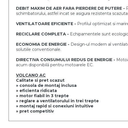
DEBIT MAXIM DE AER FARA PIERDERE DE
PUTERE -
P
schimbatorului, astfel incat se asigura
rezistenta scazuta 
VENTILATOARE EFICIENTE -
Profilul optimizat si mari
RECICLARE COMPLETA -
Echipamentele sunt ecologic
ECONOMIA DE ENERGIE -
Design-ul modern al ventilat
solutiile
conventionale.
DIRECTIVA CONSUMULUI REDUS
DE ENERGIE -
Motoa
acum
disponibilă pentru motoarele EC.
VOLCANO AC
Calitate si pret scazut
» consola de montaj inclusa
» eficienta ridicata
» motor fiabil in 3 trepte
» reglare a ventilatorului in trei trepte
» montaj rapid si conexiuni intuitive
» pret competitiv