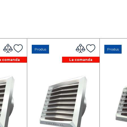
Produs
Produs
a comanda
La comanda