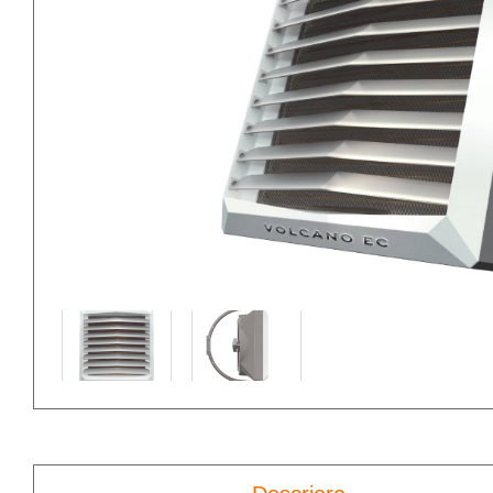
Aparate de aer
Ve
condiționat portabile
ti
Accesorii climatizare
Ve
ti
Soluţii întreţinere
sisteme climatizare
Ve
de
Ve
ti