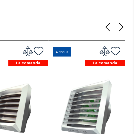
Produs
La comanda
La comanda