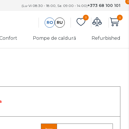
0
+373 68 100 101
(Lu-Vi 08:30 - 18:00, Sa: 09:00 - 14:00)
0
0
RO
RU
 Confort
Pompe de caldură
Refurbished
 și
Utilaj de
Refurbished
încălzire
are
Aeroterme
Categoria A
Funcționare
Convectoare
perfectă.
e aer
electrice
Defecte cosmetice
minime
 de
Perdele de aer
Categoria B
Recondiționare
a
apă
profesională.
Înlocuirea
componentelor
cheie