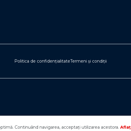
Politica de confidențialitate
Termeni și condiții
optimă. Continuând navigarea, acceptați utilizarea acestora.
Aflaț