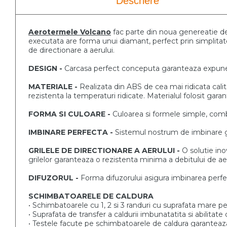
Descriere
Aerotermele Volcano
fac parte din noua genereatie 
executata are forma unui diamant, perfect
prin simplita
de
directionare a aerului.
DESIGN -
Carcasa perfect conceputa garanteaza
expune
MATERIALE -
Realizata din ABS de cea mai ridicata cal
rezistenta la temperaturi
ridicate. Materialul folosit gar
FORMA SI CULOARE -
Culoarea si formele simple, co
IMBINARE PERFECTA -
Sistemul nostrum de imbinare
GRILELE DE DIRECTIONARE A AERULUI -
O solutie ino
grilelor
garanteaza o rezistenta minima a debitului de ae
DIFUZORUL -
Forma difuzorului asigura imbinarea perf
SCHIMBATOARELE DE CALDURA
• Schimbatoarele cu 1, 2 si 3 randuri cu suprafata mare
pe
• Suprafata de transfer a caldurii imbunatatita si abilitate
• Testele facute pe schimbatoarele de caldura garantea