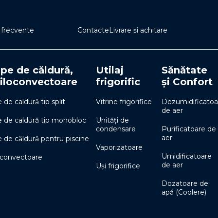
i frecvente
Contacte
Livrare și achitare
e de căldură,
Utilaj
Sănătate
iloconvectoare
frigorific
și Confort
de caldură tip split
Vitrine frigorifice
Dezumidificatoa
de aer
de caldură tip monobloc
Unități de
condensare
Purificatoare de
aer
de căldură pentru piscine
Vaporizatoare
Umidificatoare
oconvectoare
de aer
Uși frigorifice
Dozatoare de
apă (Coolere)