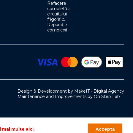
Refacere
completă a
circuitului
frigorific.
Reparație
complexă
Design & Development by MakeIT - Digital Agency
Maintenance and Improvements by On Step Lab
i mai multe aici.
Acceptă