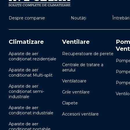
Despre companie
Noutăți
Întrebăr
Climatizare
Ventilare
Pomp
Vent
Aparate de aer
Recuperatoare de perete
condiționat rezidențiale
Pompe 
Centrale de tratare a
Aparate de aer
aerului
Pompe 
conditionat Multi-split
Ventilatoare
Pompe 
Aparate de aer
condiționat semi-
Grile ventilare
Ventil
industriale
Clapete
Aparate de aer
condiționat industriale
Accesorii ventilare
Aparate de aer
condiționat portabile