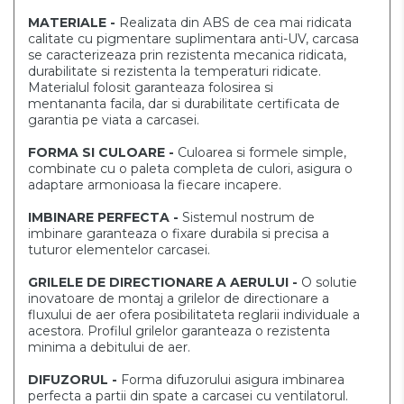
MATERIALE -
Realizata din ABS de cea mai ridicata
calitate cu pigmentare
suplimentara anti-UV, carcasa
se caracterizeaza prin rezistenta
mecanica ridicata,
durabilitate si rezistenta la temperaturi
ridicate.
Materialul folosit garanteaza folosirea si
mentananta
facila, dar si durabilitate certificata de
garantia pe viata a
carcasei.
FORMA SI CULOARE -
Culoarea si formele simple,
combinate cu o paleta completa
de culori, asigura o
adaptare armonioasa la fiecare incapere.
IMBINARE PERFECTA -
Sistemul nostrum de
imbinare
garanteaza o fixare durabila si precisa
a
tuturor elementelor carcasei.
GRILELE DE DIRECTIONARE A AERULUI -
O solutie
inovatoare de montaj a grilelor de directionare a
fluxului de
aer ofera posibilitateta reglarii individuale a
acestora. Profilul grilelor
garanteaza o rezistenta
minima a debitului de aer.
DIFUZORUL -
Forma difuzorului asigura imbinarea
perfecta a
partii din spate a carcasei cu ventilatorul.