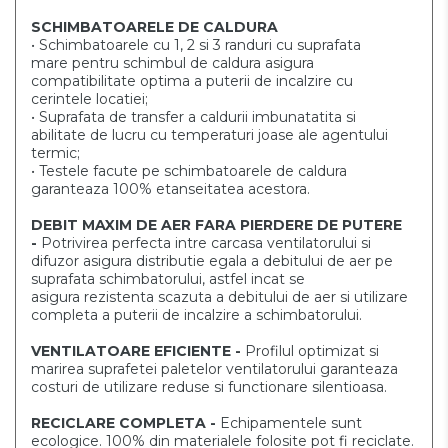
SCHIMBATOARELE DE CALDURA
• Schimbatoarele cu 1, 2 si 3 randuri cu suprafata
mare
pentru schimbul de caldura asigura
compatibilitate
optima a puterii de incalzire cu
cerintele locatiei;
• Suprafata de transfer a caldurii imbunatatita si
abilitate
de lucru cu temperaturi joase ale agentului
termic;
• Testele facute pe schimbatoarele de caldura
garanteaza
100% etanseitatea acestora.
DEBIT MAXIM DE AER FARA PIERDERE DE
PUTERE
-
Potrivirea perfecta intre carcasa ventilatorului si
difuzor asigura distributie
egala a debitului de aer pe
suprafata schimbatorului, astfel incat se
asigura
rezistenta scazuta a debitului de aer si utilizare
completa a puterii de incalzire
a schimbatorului.
VENTILATOARE EFICIENTE -
Profilul optimizat si
marirea suprafetei paletelor
ventilatorului garanteaza
costuri de utilizare reduse si
functionare silentioasa.
RECICLARE COMPLETA -
Echipamentele sunt
ecologice. 100% din materialele
folosite pot fi reciclate.