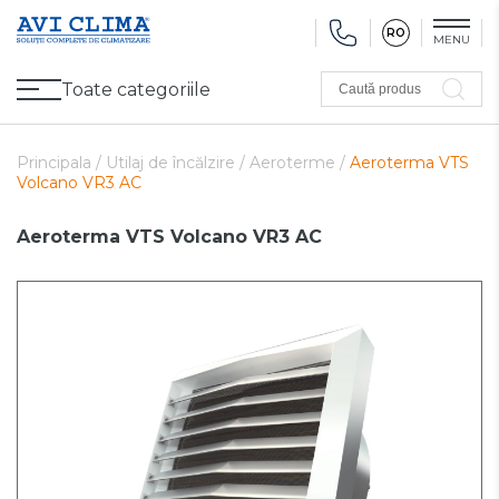
RO
MENU
Toate categoriile
Caută produs
Promoții
Climatizare
Ventilare
Pompe de căldură, Ventiloconvectoare
Utilaj frigorific
Sănătate și Confort
Utilaj de încălzire
Refurbished
Principala /
Utilaj de încălzire /
Aeroterme /
Aeroterma VTS
Volcano VR3 AC
Aeroterma VTS Volcano VR3 AC