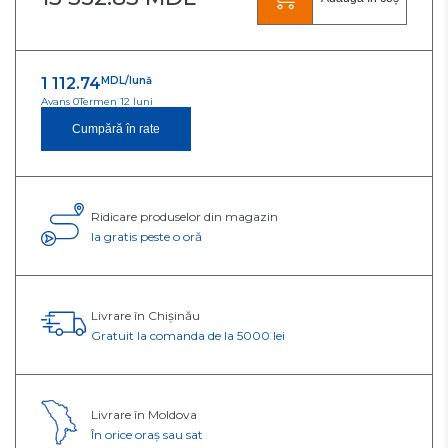
1 112.74
MDL/lună
Avans 0
Termen 12 luni
Cumpără în rate
Ridicare produselor din magazin
Ia gratis peste o oră
Livrare în Chișinău
Gratuit la comanda de la 5000 lei
Livrare în Moldova
În orice oraș sau sat