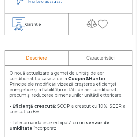
În orice oraș sau sat
Garanție
Descriere
Caracteristici
O nouă actualizare a gamei de unități de aer
condiționat tip caseta de la
Cooper&Hunter
.
Principalele modificări vizează creșterea eficienței
energetice și a fiabilității unității de aer condiționat,
precum și reducerea dimensiunilor unității exterioare.
- Eficiență crescută
: SCOP a crescut cu 10%, SEER a
crescut cu 6%;
-
Telecomanda este echipată cu un
senzor de
umiditate
încorporat;