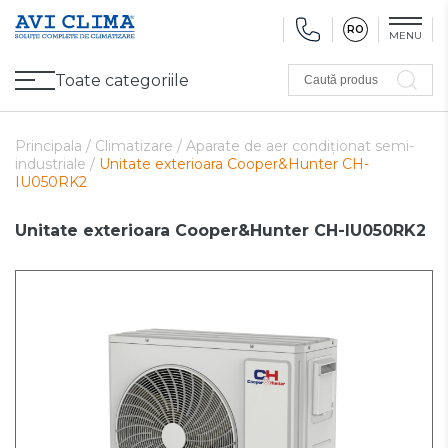
RO
MENU
Toate categoriile
Caută produs
Promoții
Climatizare
Ventilare
Pompe de căldură, Ventiloconvectoare
Utilaj frigorific
Sănătate și Confort
Utilaj de încălzire
Refurbished
Principala /
Climatizare /
Aparate de aer condiționat semi-
industriale /
Unitate exterioara Cooper&Hunter CH-
IU050RK2
Unitate exterioara Cooper&Hunter CH-IU050RK2