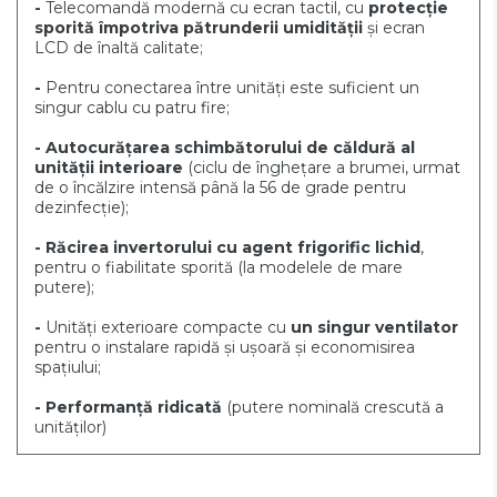
-
Telecomandă modernă cu ecran tactil, cu
protecție
sporită împotriva pătrunderii umidității
și ecran
LCD de înaltă calitate;
-
Pentru conectarea între unități este suficient un
singur cablu cu patru fire;
- Autocurățarea schimbătorului de căldură al
unității interioare
(ciclu de înghețare a brumei, urmat
de o încălzire intensă până la 56 de grade pentru
dezinfecție);
- Răcirea invertorului cu agent frigorific lichid
,
pentru o fiabilitate sporită (la modelele de mare
putere);
-
Unități exterioare compacte cu
un singur ventilator
pentru o instalare rapidă și ușoară și economisirea
spațiului;
- Performanță ridicată
(putere nominală crescută a
unităților)