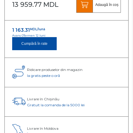
13 959.77 MDL
Adaugă în coș
1 163.31
MDL/lună
Avans 0
Termen 12 luni
Cumpără în rate
Ridicare produselor din magazin
Ia gratis peste o oră
Livrare în Chișinău
Gratuit la comanda de la 5000 lei
Livrare în Moldova