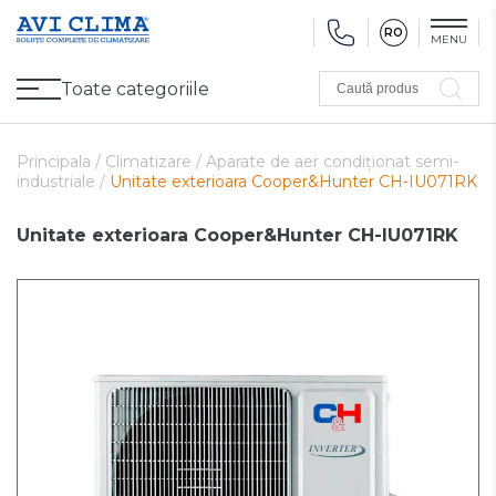
RO
MENU
Toate categoriile
Caută produs
Promoții
Climatizare
Ventilare
Pompe de căldură, Ventiloconvectoare
Utilaj frigorific
Sănătate și Confort
Utilaj de încălzire
Refurbished
Principala /
Climatizare /
Aparate de aer condiționat semi-
industriale /
Unitate exterioara Cooper&Hunter CH-IU071RK
Unitate exterioara Cooper&Hunter CH-IU071RK