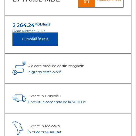
2 264.24
MDL/lună
Avans 0
Termen 12 luni
Cumpără în rate
Ridicare produselor din magazin
Ia gratis peste o oră
Livrare în Chișinău
Gratuit la comanda de la 5000 lei
Livrare în Moldova
În orice oraș sau sat