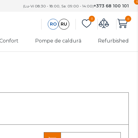
0
+373 68 100 101
(Lu-Vi 08:30 - 18:00, Sa: 09:00 - 14:00)
0
0
RO
RU
 Confort
Pompe de caldură
Refurbished
 și
Utilaj de
Refurbished
încălzire
are
Aeroterme
Categoria A
Funcționare
Convectoare
perfectă.
e aer
electrice
Defecte cosmetice
minime
 de
Perdele de aer
Categoria B
Recondiționare
apă
profesională.
Înlocuirea
componentelor
cheie