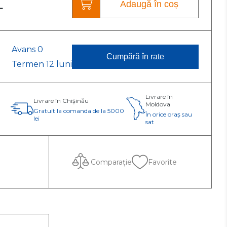
L
Adaugă în coș
Categoria C
Refacere completă a
circuitului frigorific.
Reparație complexă
Avans 0
Cumpără în rate
Termen 12 luni
Livrare în
Livrare în Chișinău
Moldova
Gratuit la comanda de la 5000
În orice oraș sau
lei
sat
Comparație
Favorite