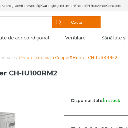
Livrare și achitare
Noutăți
Garanție și returnare
Întrebări frecvente
Contacte
Caută
ate de aer condiționat
Ventilare
Sănătate și
ompe de căldură,
Sănătate
Utilaj frigorific
entiloconvectoare
Confort
striale /
Unitate exterioara Cooper&Hunter CH-IU100RM2
de caldură tip
Vitrine frigorifice
Dezumidificato
de aer
ter CH-IU100RM2
Unități de
de caldură tip
condensare
Purificatoare d
loc
Vaporizatoare
Umidificatoare
de căldură
aer
Uși frigorifice
 piscine
Disponibilitate:
În stock
Dozatoare de 
(Coolere)
oconvectoare
ntiloconvectoare
p canal