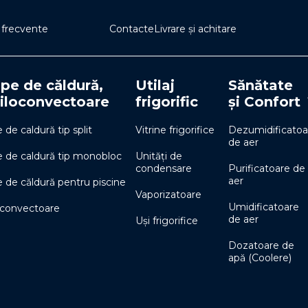
i frecvente
Contacte
Livrare și achitare
e de căldură,
Utilaj
Sănătate
iloconvectoare
frigorific
și Confort
de caldură tip split
Vitrine frigorifice
Dezumidificatoa
de aer
de caldură tip monobloc
Unități de
condensare
Purificatoare de
aer
de căldură pentru piscine
Vaporizatoare
Umidificatoare
oconvectoare
de aer
Uși frigorifice
Dozatoare de
apă (Coolere)