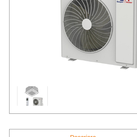
Aparate de aer
Ve
condiționat portabile
ti
Accesorii climatizare
Ve
ti
Soluţii întreţinere
sisteme climatizare
Ve
de
Ve
ti