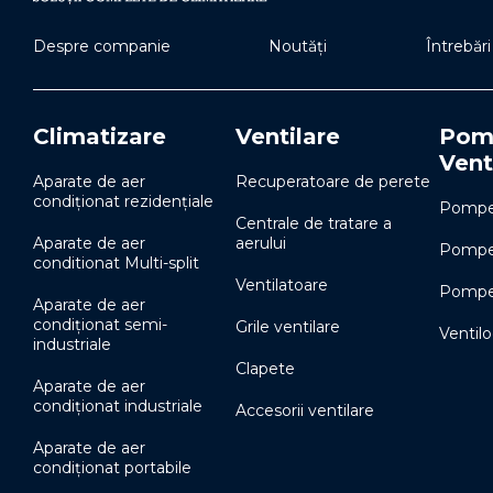
Despre companie
Noutăți
Întrebăr
Climatizare
Ventilare
Pomp
Vent
Aparate de aer
Recuperatoare de perete
condiționat rezidențiale
Pompe 
Centrale de tratare a
Aparate de aer
aerului
Pompe 
conditionat Multi-split
Ventilatoare
Pompe 
Aparate de aer
condiționat semi-
Grile ventilare
Ventil
industriale
Clapete
Aparate de aer
condiționat industriale
Accesorii ventilare
Aparate de aer
condiționat portabile