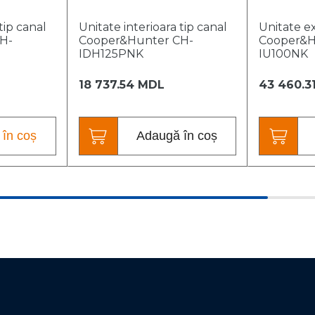
tip canal
Unitate interioara tip canal
Unitate e
H-
Cooper&Hunter CH-
Cooper&H
IDH125PNK
IU100NK
18 737.54 MDL
43 460.3
în coș
Adaugă în coș