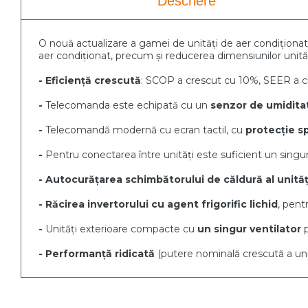
Descriere
O nouă actualizare a gamei de unități de aer condiționat
aer condiționat, precum și reducerea dimensiunilor unităț
- Eficiență crescută
: SCOP a crescut cu 10%, SEER a c
-
Telecomanda este echipată cu un
senzor de umidita
-
Telecomandă modernă cu ecran tactil, cu
protecție sp
-
Pentru conectarea între unități este suficient un singur 
- Autocurățarea schimbătorului de căldură al unități
- Răcirea invertorului cu agent frigorific lichid
, pent
-
Unități exterioare compacte cu
un singur ventilator
p
- Performanță ridicată
(putere nominală crescută a unit