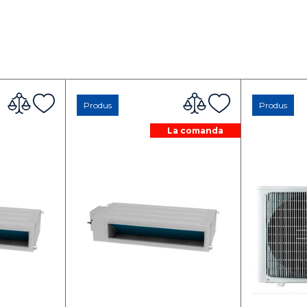
Produs
Produs
La comanda