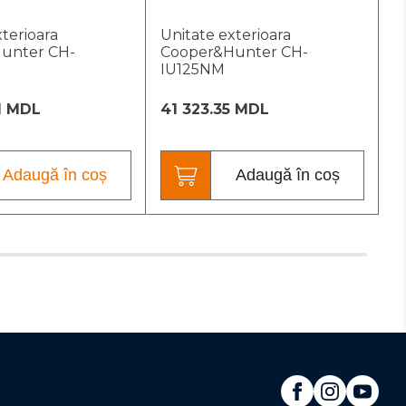
xterioara
Unitate exterioara
U
unter CH-
Cooper&Hunter CH-
C
IU125NM
I
1 MDL
41 323.35 MDL
4
Adaugă în coș
Adaugă în coș