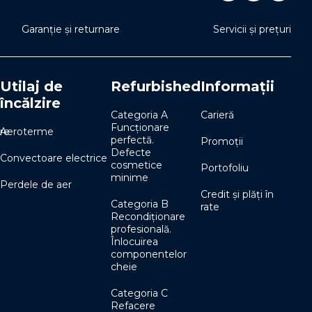
Garanție și returnare
Servicii și prețuri
Utilaj de
Refurbished
Informații
încălzire
Categoria A
Carieră
Funcționare
re
Aeroterme
perfectă.
Promoții
Defecte
Convectoare electrice
cosmetice
Portofoliu
minime
Perdele de aer
Credit și plăți în
Categoria B
rate
Recondiționare
profesională.
Înlocuirea
componentelor
cheie
Categoria C
Refacere