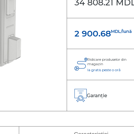
34 808.21 MD
ntiloconvectoare
p pardoseală-tavan
ntiloconvectoare
p consolă
2 900.68
MDL/lună
ntiloconvectoare
 perete
ntiloconvectoare
p casetă
Ridicare produselor din
magazin
Ia gratis peste o oră
Garanție