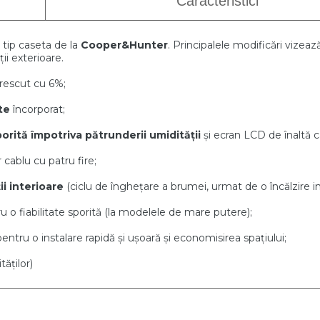
Caracteristici
 tip caseta de la
Cooper&Hunter
. Principalele modificări vizează
ii exterioare.
rescut cu 6%;
te
încorporat;
orită împotriva pătrunderii umidității
și ecran LCD de înaltă ca
cablu cu patru fire;
i interioare
(ciclu de înghețare a brumei, urmat de o încălzire i
ru o fiabilitate sporită (la modelele de mare putere);
entru o instalare rapidă și ușoară și economisirea spațiului;
ăților)