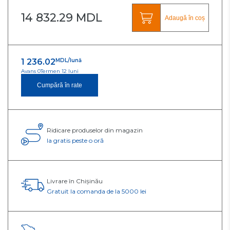
14 832.29 MDL
Adaugă în coș
1 236.02
MDL/lună
Avans 0
Termen 12 luni
Cumpără în rate
Ridicare produselor din magazin
Ia gratis peste o oră
Livrare în Chișinău
Gratuit la comanda de la 5000 lei