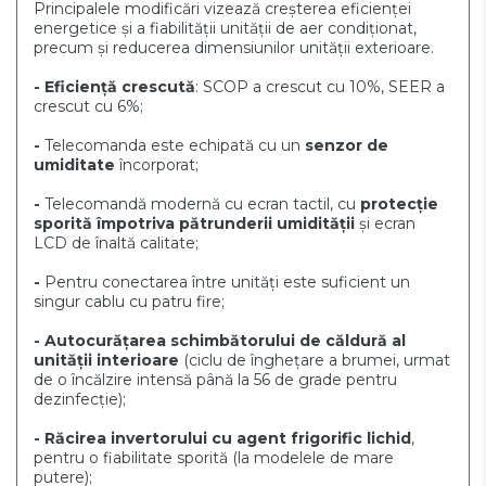
Principalele modificări vizează creșterea eficienței
energetice și a fiabilității unității de aer condiționat,
precum și reducerea dimensiunilor unității exterioare.
- Eficiență crescută
: SCOP a crescut cu 10%, SEER a
crescut cu 6%;
-
Telecomanda este echipată cu un
senzor de
umiditate
încorporat;
-
Telecomandă modernă cu ecran tactil, cu
protecție
sporită împotriva pătrunderii umidității
și ecran
LCD de înaltă calitate;
-
Pentru conectarea între unități este suficient un
singur cablu cu patru fire;
- Autocurățarea schimbătorului de căldură al
unității interioare
(ciclu de înghețare a brumei, urmat
de o încălzire intensă până la 56 de grade pentru
dezinfecție);
- Răcirea invertorului cu agent frigorific lichid
,
pentru o fiabilitate sporită (la modelele de mare
putere);