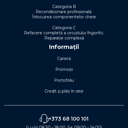
Categoria B
Recondiționare profesională.
Înlocuirea componentelor cheie
Categoria C
Refacere completă a circuitului frigorific.
Reparație complexă
Informații
Carieră
Promoții
Portofoliu
Credit și plăți în rate
+373 68 100 101
(Lu-Vi 08:30 - 18:00, Sa: 09:00 - 14:00)