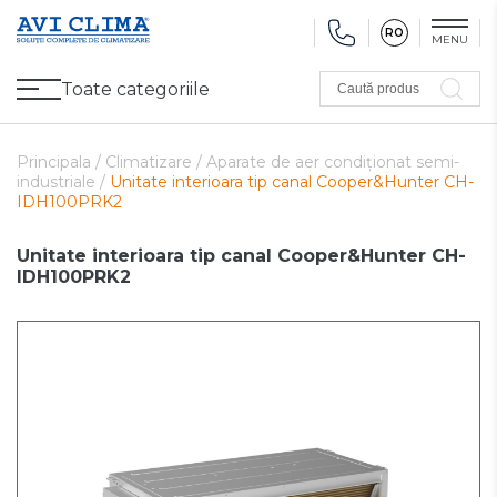
RO
MENU
Toate categoriile
Caută produs
Promoții
Climatizare
Ventilare
Pompe de căldură, Ventiloconvectoare
Utilaj frigorific
Sănătate și Confort
Utilaj de încălzire
Refurbished
Principala /
Climatizare /
Aparate de aer condiționat semi-
industriale /
Unitate interioara tip canal Cooper&Hunter CH-
IDH100PRK2
Unitate interioara tip canal Cooper&Hunter CH-
IDH100PRK2