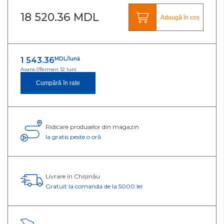
18 520.36 MDL
Adaugă în coș
1 543.36
MDL/lună
Avans 0
Termen 12 luni
Cumpără în rate
Ridicare produselor din magazin
Ia gratis peste o oră
Livrare în Chișinău
Gratuit la comanda de la 5000 lei