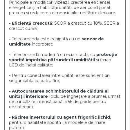
Principalele modificări vizează creșterea eficienței
energetice și a fiabilității unității de aer condiționat,
precum și reducerea dimensiunilor unității exterioare.
- Eficiență crescută
: SCOP a crescut cu 10%, SEER a
crescut cu 6%;
-
Telecomanda este echipată cu un
senzor de
umiditate
încorporat;
-
Telecomandă modernă cu ecran tactil, cu
protecție
sporită împotriva pătrunderii umidității
și ecran
LCD de înaltă calitate;
-
Pentru conectarea între unități este suficient un
singur cablu cu patru fire;
- Autocurățarea schimbătorului de căldură al
unității interioare
(ciclu de înghețare a brumei, urmat
de o încălzire intensă până la 56 de grade pentru
dezinfecție);
- Răcirea invertorului cu agent frigorific lichid
,
pentru o fiabilitate sporită (la modelele de mare
putere);