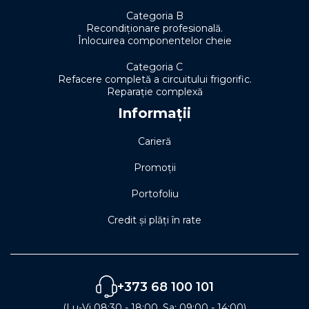
Categoria B
Recondiționare profesională.
Înlocuirea componentelor cheie
Categoria C
Refacere completă a circuitului frigorific.
Reparație complexă
Informații
Carieră
Promoții
Portofoliu
Credit și plăți în rate
+373 68 100 101
(Lu-Vi 08:30 - 18:00, Sa: 09:00 - 14:00)