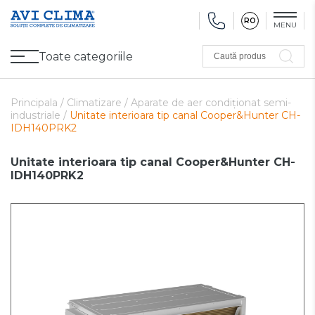
RO
MENU
Toate categoriile
Caută produs
Promoții
Climatizare
Ventilare
Pompe de căldură, Ventiloconvectoare
Utilaj frigorific
Sănătate și Confort
Utilaj de încălzire
Refurbished
Principala /
Climatizare /
Aparate de aer condiționat semi-
industriale /
Unitate interioara tip canal Cooper&Hunter CH-
IDH140PRK2
Unitate interioara tip canal Cooper&Hunter CH-
IDH140PRK2