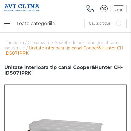
RO
MENU
Toate categoriile
Caută produs
Promoții
Climatizare
Ventilare
Pompe de căldură, Ventiloconvectoare
Utilaj frigorific
Sănătate și Confort
Utilaj de încălzire
Refurbished
Principala /
Climatizare /
Aparate de aer condiționat semi-
industriale /
Unitate interioara tip canal Cooper&Hunter CH-
IDS071PRK
Unitate interioara tip canal Cooper&Hunter CH-
IDS071PRK