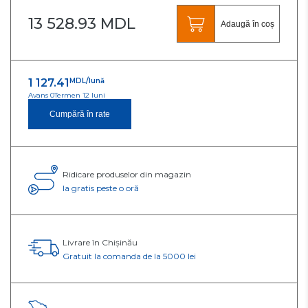
13 528.93 MDL
Adaugă în coș
1 127.41
MDL/lună
Avans 0
Termen 12 luni
Cumpără în rate
Ridicare produselor din magazin
Ia gratis peste o oră
Livrare în Chișinău
Gratuit la comanda de la 5000 lei