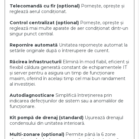
Telecomandă cu fir
(optional)
Pornește, oprește și
reglează aerul condiționat.
Control centralizat
(optional)
Pornește, oprește și
reglează mai multe aparate de aer condiționat dintr-un
singur punct central.
Repornire automată
Unitatea repornește automat la
setările originale după o întrerupere de curent.
Răcirea infrastructurii
Elimină în mod fiabil, eficient și
flexibil căldura generată constant de echipamentele IT
și server pentru a asigura un timp de funcționare
maxim, oferind în același timp cel mai bun randament
al investiției.
Autodiagnosticare
Simplifică întreținerea prin
indicarea defecțiunilor de sistem sau a anomaliilor de
funcționare.
Kit pompă de drenaj (standard)
Ușurează drenajul
condensului din unitatea interioară.
Multi-zonare
(optional)
Permite până la 6 zone