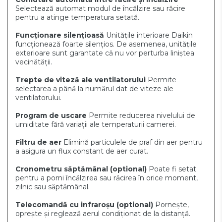
Selectează automat modul de încălzire sau răcire
pentru a atinge temperatura setată.
Funcționare silențioasă
Unitățile interioare Daikin
funcționează foarte silențios. De asemenea, unitățile
exterioare sunt garantate că nu vor perturba liniștea
vecinătății.
Trepte de viteză ale ventilatorului
Permite
selectarea a până la numărul dat de viteze ale
ventilatorului.
Program de uscare
Permite reducerea nivelului de
umiditate fără variații ale temperaturii camerei.
Filtru de aer
Elimină particulele de praf din aer pentru
a asigura un flux constant de aer curat.
Cronometru săptămânal
(optional)
Poate fi setat
pentru a porni încălzirea sau răcirea în orice moment,
zilnic sau săptămânal.
Telecomandă cu infraroșu
(optional)
Pornește,
oprește și reglează aerul condiționat de la distanță.