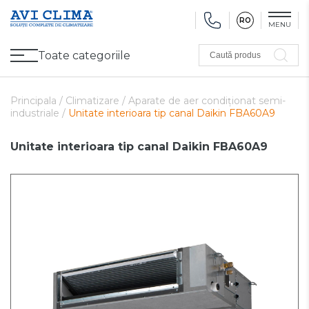
RO
MENU
Toate categoriile
Caută produs
Promoții
Climatizare
Ventilare
Pompe de căldură, Ventiloconvectoare
Utilaj frigorific
Sănătate și Confort
Utilaj de încălzire
Refurbished
Principala /
Climatizare /
Aparate de aer condiționat semi-
industriale /
Unitate interioara tip canal Daikin FBA60A9
Unitate interioara tip canal Daikin FBA60A9