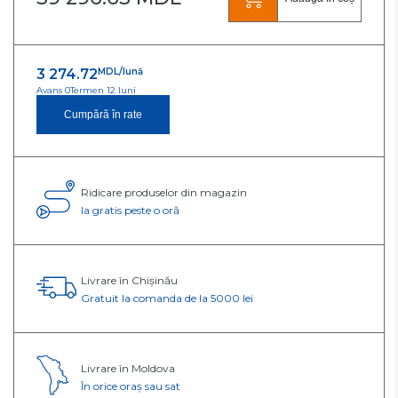
3 274.72
MDL/lună
Avans 0
Termen 12 luni
Cumpără în rate
Ridicare produselor din magazin
Ia gratis peste o oră
Livrare în Chișinău
Gratuit la comanda de la 5000 lei
Livrare în Moldova
În orice oraș sau sat