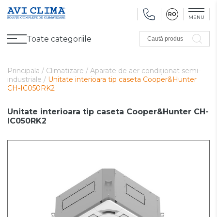
RO
MENU
Toate categoriile
Caută produs
Promoții
Climatizare
Ventilare
Pompe de căldură, Ventiloconvectoare
Utilaj frigorific
Sănătate și Confort
Utilaj de încălzire
Refurbished
Principala /
Climatizare /
Aparate de aer condiționat semi-
industriale /
Unitate interioara tip caseta Cooper&Hunter
CH-IC050RK2
Unitate interioara tip caseta Cooper&Hunter CH-
IC050RK2