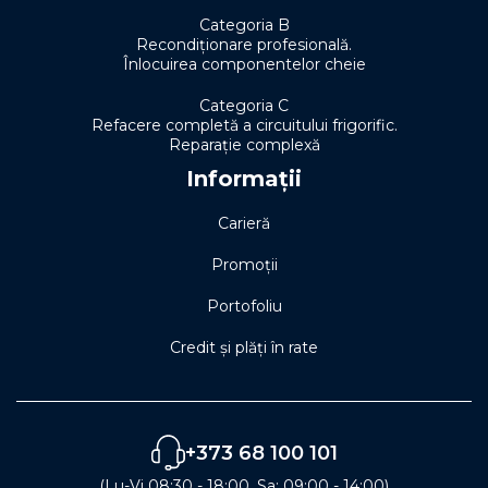
Categoria B
Recondiționare profesională.
Înlocuirea componentelor cheie
Categoria C
Refacere completă a circuitului frigorific.
Reparație complexă
Informații
Carieră
Promoții
Portofoliu
Credit și plăți în rate
+373 68 100 101
(Lu-Vi 08:30 - 18:00, Sa: 09:00 - 14:00)