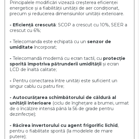
Principalele modificări vizează creșterea eficienței
energetice și a fiabilității unității de aer condiționat,
precum și reducerea dimensiunilor unității exterioare.
- Eficiență crescută
: SCOP a crescut cu 10%, SEER a
crescut cu 6%;
-
Telecomanda este echipată cu un
senzor de
umiditate
încorporat;
-
Telecomandă modernă cu ecran tactil, cu
protecție
sporită împotriva pătrunderii umidității
și ecran
LCD de înaltă calitate;
-
Pentru conectarea între unități este suficient un
singur cablu cu patru fire;
- Autocurățarea schimbătorului de căldură al
unității interioare
(ciclu de înghețare a brumei, urmat
de o încălzire intensă până la 56 de grade pentru
dezinfecție);
- Răcirea invertorului cu agent frigorific lichid
,
pentru o fiabilitate sporită (la modelele de mare
putere);