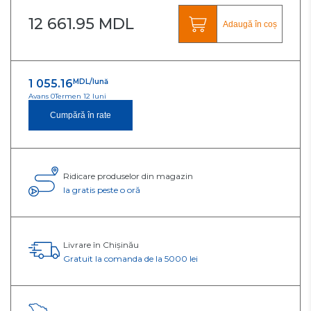
12 661.95 MDL
Adaugă în coș
1 055.16
MDL/lună
Avans 0
Termen 12 luni
Cumpără în rate
Ridicare produselor din magazin
Ia gratis peste o oră
Livrare în Chișinău
Gratuit la comanda de la 5000 lei