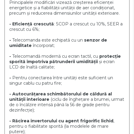
Principalele modificări vizează creșterea eficienței
energetice și a fiabilității unității de aer condiționat,
precum și reducerea dimensiunilor unității exterioare.
- Eficiență crescută
: SCOP a crescut cu 10%, SEER a
crescut cu 6%;
-
Telecomanda este echipată cu un
senzor de
umiditate
încorporat;
-
Telecomandă modernă cu ecran tactil, cu
protecție
sporită împotriva pătrunderii umidității
și ecran
LCD de înaltă calitate;
-
Pentru conectarea între unități este suficient un
singur cablu cu patru fire;
- Autocurățarea schimbătorului de căldură al
unității interioare
(ciclu de înghețare a brumei, urmat
de o încălzire intensă până la 56 de grade pentru
dezinfecție);
- Răcirea invertorului cu agent frigorific lichid
,
pentru o fiabilitate sporită (la modelele de mare
putere);