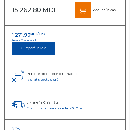
15 262.80 MDL
Adaugă în coș
1 271.90
MDL/lună
Avans 0
Termen 12 luni
Cumpără în rate
Ridicare produselor din magazin
Ia gratis peste o oră
Livrare în Chișinău
Gratuit la comanda de la 5000 lei