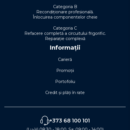
Categoria B
Recondiționare profesională.
Înlocuirea componentelor cheie
Categoria C
Refacere completă a circuitului frigorific.
Reparație complexă
Informații
Carieră
Promoții
Portofoliu
Credit și plăți în rate
+373 68 100 101
(Lu-Vi 08:30 - 18:00, Sa: 09:00 - 14:00)