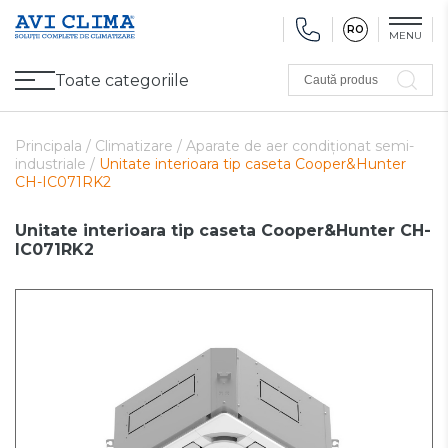
RO
MENU
Toate categoriile
Caută produs
Promoții
Climatizare
Ventilare
Pompe de căldură, Ventiloconvectoare
Utilaj frigorific
Sănătate și Confort
Utilaj de încălzire
Refurbished
Principala /
Climatizare /
Aparate de aer condiționat semi-
industriale /
Unitate interioara tip caseta Cooper&Hunter
CH-IC071RK2
Unitate interioara tip caseta Cooper&Hunter CH-
IC071RK2