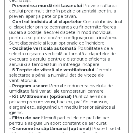
vecinătății.
- Prevenirea murdăririi tavanului
Previne suflarea
aerului prea mult timp în poziție orizontală, pentru a
preveni apariția petelor pe tavan.
- Control individual al clapetelor
Controlul individual
al clapetelor prin telecomanda cu fir permite fixarea
ușoară a poziției fiecărei clapete în mod individual,
pentru a se potrivi oricărei configurații noi a încăperii.
Sunt disponibile și kituri opționale de închidere.
- Oscilație verticală automată
Posibilitatea de a
selecta
mișcarea verticală automată a clapetelor de
evacuare a aerului pentru o distribuție eficientă a
aerului și
a temperaturii în întreaga
încăpere.
- 5 Trepte de viteză ale ventilatorului
Permite
selectarea a până la numărul dat de viteze ale
ventilatorului.
- Program uscare
Permite reducerea nivelului de
umiditate fără variații ale temperaturii camerei.
- Kit UV Streamer
(optional)
Purifică aerul de
poluanți precum viruși, bacterii, praf fin, mirosuri,
alergeni etc., asigurând un mediu interior sănătos și
igienic.
- Filtru de aer
Elimină particulele de praf din aer
pentru a asigura un aport constant de aer curat.
- Cronometru săptămânal
(optional)
Poate fi setat