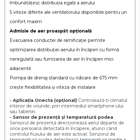
îmbunătățesc distribuția egală a aerului
5 viteze diferite ale ventilatorului disponibile pentru un
confort maxim
Admisie de aer proaspăt opțională
Evacuarea conductei de ramificație permite
optimizarea distribuției aerului în încăperi cu formă
neregulată sau furnizarea de aer în încăperi mici
adiacente
Pompa de drenaj standard cu ridicare de 675 mm
crește flexibilitatea și viteza de instalare
- Aplicația Onecta (opțional)
Controlează-ți climatul
interior de oriunde, prin intermediul smartphone-ului
sau tabletei.
- Sensor de prezență și temperatură podea
Sensorul de prezență direcționează aerul departe de
orice persoană detectată în încăpere, atunci când
controlul fluxului de aer este activat. Senzorul de
temperatură podea detectează temperatura medie a