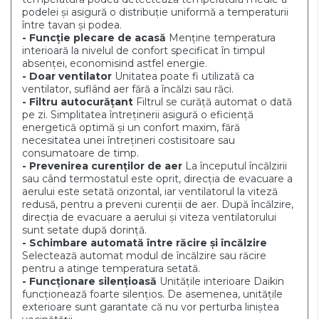
podelei și asigură o distribuție uniformă a temperaturii
între tavan și podea.
- Funcție plecare de acasă
Menține temperatura
interioară la nivelul de confort specificat în timpul
absenței, economisind astfel energie.
- Doar ventilator
Unitatea poate fi utilizată ca
ventilator, suflând aer fără a încălzi sau răci.
- Filtru autocurățant
Filtrul se curăță automat o dată
pe zi. Simplitatea întreținerii asigură o eficiență
energetică optimă și un confort maxim, fără
necesitatea unei întrețineri costisitoare sau
consumatoare de timp.
- Prevenirea curenților de aer
La începutul încălzirii
sau când termostatul este oprit, direcția de evacuare a
aerului este setată orizontal, iar ventilatorul la viteză
redusă, pentru a preveni curenții de aer. După încălzire,
direcția de evacuare a aerului și viteza ventilatorului
sunt setate după dorință.
- Schimbare automată între răcire și încălzire
Selectează automat modul de încălzire sau răcire
pentru a atinge temperatura setată.
- Funcționare silențioasă
Unitățile interioare Daikin
funcționează foarte silențios. De asemenea, unitățile
exterioare sunt garantate că nu vor perturba liniștea