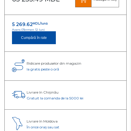
5 269.62
MDL/lună
Avans 0
Termen 12 luni
Cumpără în rate
Ridicare produselor din magazin
Ia gratis peste o oră
Livrare în Chișinău
Gratuit la comanda de la 5000 lei
Livrare în Moldova
În orice oraș sau sat