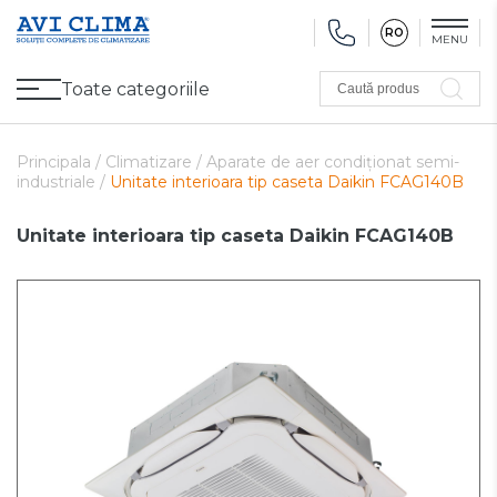
RO
MENU
Toate categoriile
Caută produs
Promoții
Climatizare
Ventilare
Pompe de căldură, Ventiloconvectoare
Utilaj frigorific
Sănătate și Confort
Utilaj de încălzire
Refurbished
Principala /
Climatizare /
Aparate de aer condiționat semi-
industriale /
Unitate interioara tip caseta Daikin FCAG140B
Unitate interioara tip caseta Daikin FCAG140B