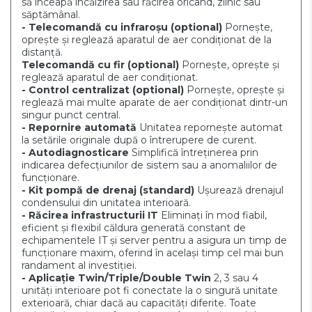
să înceapă încălzirea sau răcirea oricând, zilnic sau
săptămânal.
- Telecomandă cu infraroșu
(optional)
Pornește,
oprește și reglează aparatul de aer condiționat de la
distanță.
Telecomandă cu fir
(optional)
Pornește, oprește și
reglează aparatul de aer condiționat.
- Control centralizat
(optional)
Pornește, oprește și
reglează mai multe aparate de aer condiționat dintr-un
singur punct central.
- Repornire automată
Unitatea repornește automat
la setările originale după o întrerupere de curent.
- Autodiagnosticare
Simplifică întreținerea prin
indicarea defecțiunilor de sistem sau a anomaliilor de
funcționare.
- Kit pompă de drenaj
(standard)
Ușurează drenajul
condensului din unitatea interioară.
-
Răcirea infrastructurii IT
Eliminați în mod fiabil,
eficient și flexibil căldura generată constant de
echipamentele IT și server pentru a asigura un timp de
funcționare maxim, oferind în același timp cel mai bun
randament al investiției.
- Aplicație Twin/Triple/Double Twin
2, 3 sau 4
unități interioare pot fi conectate la o singură unitate
exterioară, chiar dacă au capacități diferite. Toate