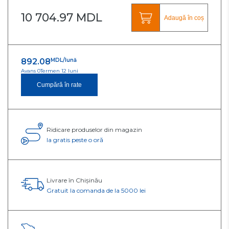
10 704.97 MDL
Adaugă în coș
892.08
MDL/lună
Avans 0
Termen 12 luni
Cumpără în rate
Ridicare produselor din magazin
Ia gratis peste o oră
Livrare în Chișinău
Gratuit la comanda de la 5000 lei