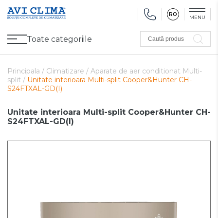
RO
MENU
Toate categoriile
Caută produs
Promoții
Climatizare
Ventilare
Pompe de căldură, Ventiloconvectoare
Utilaj frigorific
Sănătate și Confort
Utilaj de încălzire
Refurbished
Principala /
Climatizare /
Aparate de aer conditionat Multi-
split /
Unitate interioara Multi-split Cooper&Hunter CH-
S24FTXAL-GD(I)
Unitate interioara Multi-split Cooper&Hunter CH-
S24FTXAL-GD(I)