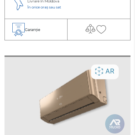
Livrare în Moldova
În orice oraș sau sat
Garanție