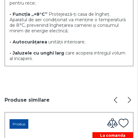
pentru rece;
- Funcția „+8°C”
Protejează-ți casa de îngheț.
Aparatul de aer condiționat va menține o temperatură
de 8°C, prevenind înghețarea camerei și consumul
minim de energie electrică;
- Autocurățarea
unității interioare;
- Jaluzele cu unghi larg
care acopera intregul volum
al incaperii.
Produse similare
Produs
La comanda