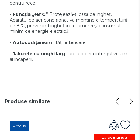
pentru rece;
- Funcția „+8°C”
Protejează-ți casa de îngheț.
Aparatul de aer condiționat va menține o temperatură
de 8°C, prevenind înghețarea camerei și consumul
minim de energie electrică;
- Autocurățarea
unității interioare;
- Jaluzele cu unghi larg
care acopera intregul volum
al incaperii.
Produse similare
Produs
La comanda