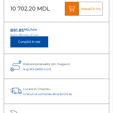
10 702.20 MDL
Adaugă în coș
891.85
MDL/lună
Avans 0
Termen 12 luni
Cumpără în rate
Ridicare produselor din magazin
Ia gratis peste o oră
Livrare în Chișinău
Gratuit la comanda de la 5000 lei