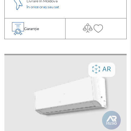
Livrare în Moldova
În orice oraș sau sat
Garanție