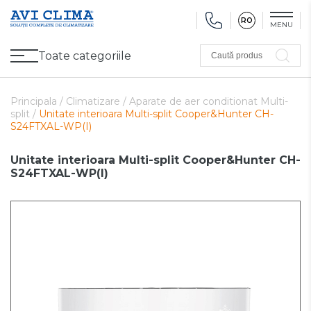
RO
MENU
Toate categoriile
Caută produs
Promoții
Climatizare
Ventilare
Pompe de căldură, Ventiloconvectoare
Utilaj frigorific
Sănătate și Confort
Utilaj de încălzire
Refurbished
Principala /
Climatizare /
Aparate de aer conditionat Multi-
split /
Unitate interioara Multi-split Cooper&Hunter CH-
S24FTXAL-WP(I)
Unitate interioara Multi-split Cooper&Hunter CH-
S24FTXAL-WP(I)