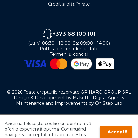
Credit și plăți în rate
+373 68 100 101
(Lu-Vi 08:30 - 18:00, Sa: 09:00 - 14:00)
Politica de confidențialitate
Termeni și condiții
© 2026 Toate drepturile rezervate GR HARO GROUP SRL
Design & Development by MakeIT - Digital Agency
Maintenance and Improvements by On Step Lab
0
Aviclima folosește cookie-uri pentru a vă
0
0
oferi o experiență optimă. Continuând
Acceptă
navigarea, acceptați utilizarea acestora.