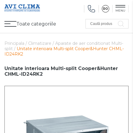
RO
MENU
Toate categoriile
Caută produs
Promoții
Climatizare
Ventilare
Pompe de căldură, Ventiloconvectoare
Utilaj frigorific
Sănătate și Confort
Utilaj de încălzire
Refurbished
Principala /
Climatizare /
Aparate de aer conditionat Multi-
split /
Unitate interioara Multi-split Cooper&Hunter CHML-
ID24RK2
Unitate interioara Multi-split Cooper&Hunter
CHML-ID24RK2