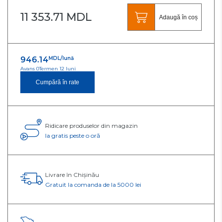
11 353.71 MDL
Adaugă în coș
946.14
MDL/lună
Avans 0
Termen 12 luni
Cumpără în rate
Ridicare produselor din magazin
Ia gratis peste o oră
Livrare în Chișinău
Gratuit la comanda de la 5000 lei