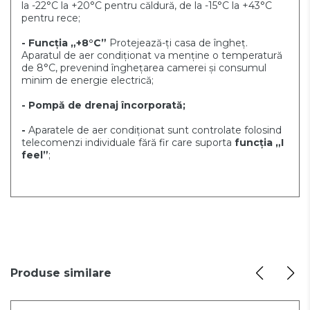
la -22°C la +20°C pentru căldură, de la -15°C la +43°C
pentru rece;
- Funcția „+8°C”
Protejează-ți casa de îngheț.
Aparatul de aer condiționat va menține o temperatură
de 8°C, prevenind înghețarea camerei și consumul
minim de energie electrică;
- Pompă de drenaj încorporată;
-
Aparatele de aer condiționat sunt controlate folosind
telecomenzi individuale fără fir care suporta
funcția „I
feel”
;
Produse similare